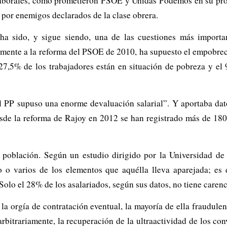
s laborales, como prometieron PSOE y Unidas Podemos en su pr
 por enemigos declarados de la clase obrera.
ha sido, y sigue siendo, una de las cuestiones más importan
rmente a la reforma del PSOE de 2010, ha supuesto el empobrec
 27,5% de los trabajadores están en situación de pobreza y el 
l PP supuso una enorme devaluación salarial”. Y aportaba dat
sde la reforma de Rajoy en 2012 se han registrado más de 180 
a población. Según un estudio dirigido por la Universidad de 
 o varios de los elementos que aquélla lleva aparejada; es d
 Solo el 28% de los asalariados, según sus datos, no tiene carenc
la orgía de contratación eventual, la mayoría de ella fraudulen
arbitrariamente, la recuperación de la ultraactividad de los con