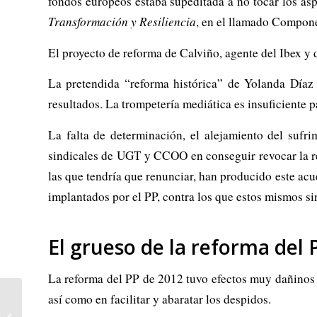
fondos europeos estaba supeditada a no tocar los asp
Transformación y Resiliencia
, en el llamado Compone
El proyecto de reforma de Calviño, agente del Ibex y 
La pretendida “reforma histórica” de Yolanda Díaz
resultados. La trompetería mediática es insuficiente
La falta de determinación, el alejamiento del sufri
sindicales de UGT y CCOO en conseguir revocar la ref
las que tendría que renunciar, han producido este acu
implantados por el PP, contra los que estos mismos si
El grueso de la reforma de
La reforma del PP de 2012 tuvo efectos muy dañinos en
Movilización popular
así como en facilitar y abaratar los despidos.
contra el ataque fascista a