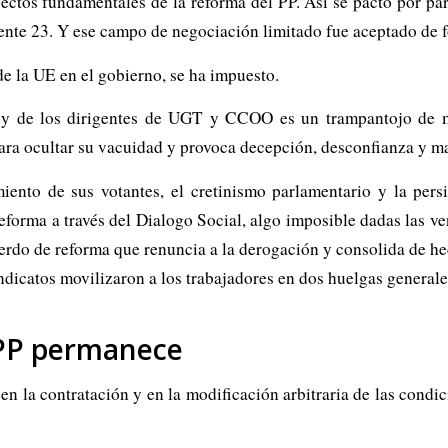
ectos fundamentales de la reforma del PP. Así se pactó por pa
nte 23. Y ese campo de negociación limitado fue aceptado de fo
de la UE en el gobierno, se ha impuesto.
 y de los dirigentes de UGT y CCOO es un trampantojo de m
 para ocultar su vacuidad y provoca decepción, desconfianza y m
miento de sus votantes, el cretinismo parlamentario y la pers
orma a través del Dialogo Social, algo imposible dadas las ven
erdo de reforma que renuncia a la derogación y consolida de he
ndicatos movilizaron a los trabajadores en dos huelgas general
l PP permanece
 la contratación y en la modificación arbitraria de las condici