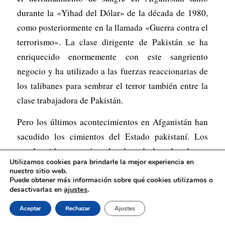
durante la «Yihad del Dólar» de la década de 1980,
como posteriormente en la llamada «Guerra contra el
terrorismo». La clase dirigente de Pakistán se ha
enriquecido enormemente con este sangriento
negocio y ha utilizado a las fuerzas reaccionarias de
los talibanes para sembrar el terror también entre la
clase trabajadora de Pakistán.
Pero los últimos acontecimientos en Afganistán han
sacudido los cimientos del Estado pakistaní. Los
estadounidenses están echando toda la culpa de sus
Utilizamos cookies para brindarle la mejor experiencia en
fracasos de las dos últimas décadas a Pakistán.
nuestro sitio web.
Afirman, con razón, que Pakistán ha desempeñado un
Puede obtener más información sobre qué cookies utilizamos o
ajustes
.
desactivarlas en
doble papel en esta guerra. Acusan a Pakistán de
haberse embolsado una fortuna de EE.UU.
Aceptar
Rechazar
Ajustes
(USD33.000 millones según Donald Trump) para