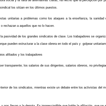
ra social y la falta de alternativas claras, ha hecho que la percepción por p
sindical los sitúan en los últimos puestos.
stas unitarias a problemas como los ataques a la enseñanza, la sanidad o 
n o rechazan a aquellos que no lo hacen.
a pasividad de los grandes sindicatos de clase. Los trabajadores se organiza
rque pueden estructurar a la clase obrera en todo el país y golpear unitariam
ios afiliados y los trabajadores
er transparente; los salarios de sus dirigentes, salarios obreros, no privilegi
interior de los sindicatos, mientras existe un debate entre los activistas del 
 nos llevan a la derrota. Es imprescindible que hable la afiliación, que se 