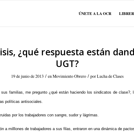
ÚNETE A LA OCR
LIBRER
risis, ¿qué respuesta están da
UGT?
/
/
19 de junio de 2013
en
Movimiento Obrero
por
Lucha de Clases
y sus familias, me pregunto ¿qué están haciendo los sindicatos de clase?,
s políticas antisociales.
idas por los trabajadores con sangre, sudor y lágrimas.
ón a milllones de trabajadores a sus filas, entraron en una dinámica de pacto