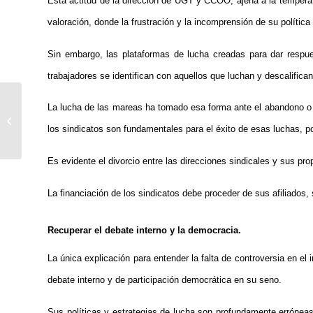
Esta actitud de la dirección de UGT y CCOO, ajena a la temperatu
valoración, donde la frustración y la incomprensión de su política 
Sin embargo, las plataformas de lucha creadas para dar respue
trabajadores se identifican con aquellos que luchan y descalifica
Elecciones en Irán: La
La lucha de las mareas ha tomado esa forma ante el abandono o l
crisis del régimen se
profundiza – La
los sindicatos son fundamentales para el éxito de esas luchas, po
juventud...
Es evidente el divorcio entre las direcciones sindicales y sus prop
La financiación de los sindicatos debe proceder de sus afiliados, s
Recuperar el debate interno y la democracia.
La única explicación para entender la falta de controversia en el 
debate interno y de participación democrática en su seno.
Sus políticas y estrategias de lucha son profundamente erróneas y