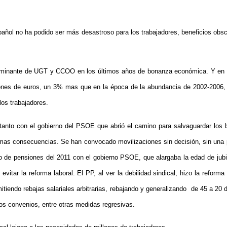
pañol no ha podido ser más desastroso para los trabajadores, beneficios obs
al dominante de UGT y CCOO en los últimos años de bonanza económica. Y en 
ones de euros, un 3% mas que en la época de la abundancia de 2002-2006, l
los trabajadores.
 tanto con el gobierno del PSOE que abrió el camino para salvaguardar los 
mas consecuencias. Se han convocado movilizaciones sin decisión, sin una polí
do de pensiones del 2011 con el gobierno PSOE, que alargaba la edad de jubi
tar la reforma laboral. El PP, al ver la debilidad sindical, hizo la reforma 
itiendo rebajas salariales arbitrarias, rebajando y generalizando de 45 a 20
os convenios, entre otras medidas regresivas.