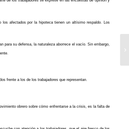
arte de los trabajadores se exprese en las encuestas de opinión y
los afectados por la hipoteca tienen un altísimo respaldo. Los
n para su defensa, la naturaleza aborrece el vacío. Sin embargo,
Br
si
ente.
ados frente a los de los trabajadores que representan.
movimiento obrero sobre cómo enfrentarse a la crisis, es la falta de
escuche con atención a los trabajadores, que el aire fresco de los