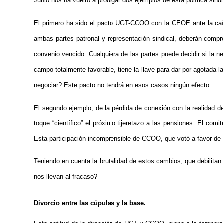
Junio nos ha vuelto a prodigar dos ejemplos de esta política sind
El primero ha sido el pacto UGT-CCOO con la CEOE ante la caída
ambas partes patronal y representación sindical, deberán comp
convenio vencido. Cualquiera de las partes puede decidir si la ne
campo totalmente favorable, tiene la llave para dar por agotada l
negociar? Este pacto no tendrá en esos casos ningún efecto.
El segundo ejemplo, de la pérdida de conexión con la realidad de
toque “científico” el próximo tijeretazo a las pensiones. El co
Esta participación incomprensible de CCOO, que votó a favor de
Teniendo en cuenta la brutalidad de estos cambios, que debilita
nos llevan al fracaso?
Divorcio entre las cúpulas y la base.