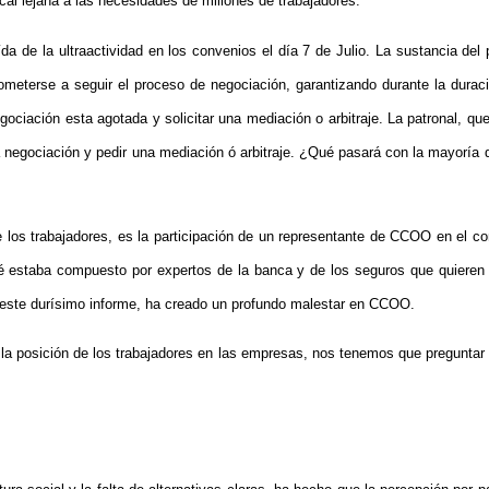
ical lejana a las necesidades de millones de trabajadores.
 de la ultraactividad en los convenios el día 7 de Julio. La sustancia del
rometerse a seguir el proceso de negociación, garantizando durante la dur
gociación esta agotada y solicitar una mediación o arbitraje. La patronal, qu
a negociación y pedir una mediación ó arbitraje. ¿Qué pasará con la mayoría 
 los trabajadores, es la participación de un representante de CCOO en el co
mité estaba compuesto por expertos de la banca y de los seguros que quieren
 este durísimo informe, ha creado un profundo malestar en CCOO.
n la posición de los trabajadores en las empresas, nos tenemos que preguntar