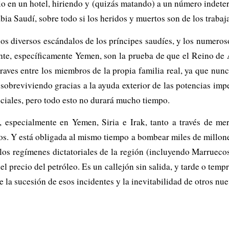
dio en un hotel, hiriendo y (quizás matando) a un número indete
a Saudí, sobre todo si los heridos y muertos son de los trabaj
 los diversos escándalos de los príncipes saudíes, y los numero
te, específicamente Yemen, son la prueba de que el Reino de 
raves entre los miembros de la propia familia real, ya que nunc
 sobreviviendo gracias a la ayuda exterior de las potencias imp
ociales, pero todo esto no durará mucho tiempo.
 especialmente en Yemen, Siria e Irak, tanto a través de mer
iados. Y está obligada al mismo tiempo a bombear miles de millon
los regímenes dictatoriales de la región (incluyendo Marruecos)
el precio del petróleo. Es un callejón sin salida, y tarde o temp
la sucesión de esos incidentes y la inevitabilidad de otros nuev