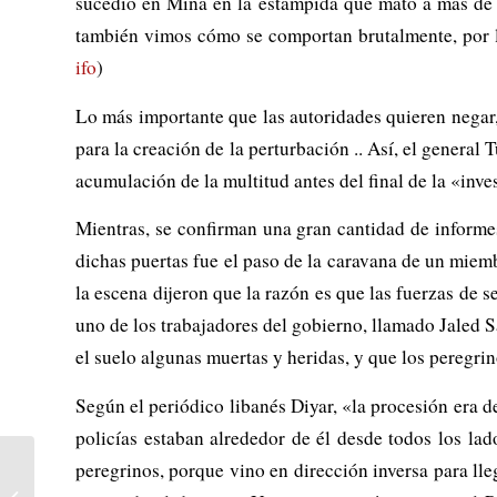
sucedió en Mina en la estampida que mató a más de 7
también vimos cómo se comportan brutalmente, por lo
ifo
)
Lo más importante que las autoridades quieren negar, 
para la creación de la perturbación .. Así, el general 
acumulación de la multitud antes del final de la «inves
Mientras, se confirman una gran cantidad de informes
dichas puertas fue el paso de la caravana de un miem
la escena dijeron que la razón es que las fuerzas de 
uno de los trabajadores del gobierno, llamado Jaled S
el suelo algunas muertas y heridas, y que los peregrin
Según el periódico libanés Diyar, «la procesión era 
policías estaban alrededor de él desde todos los lad
peregrinos, porque vino en dirección inversa para ll
Exigimos libertad para
Otegi y todos los presos