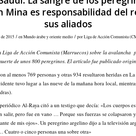
Saudí: La sangre de los peregr
 Mina es responsabilidad del 
sus aliados
/
/
e de 2015
en
Mundo árabe y oriente medio
por
Liga de Acción Comunista (C
a Liga de Acción Comunista (Marruecos) sobre la avalancha p
uerte de unos 800 peregrinos. El artículo fue publicado origi
on al menos 769 personas y otras 934 resultaron heridas en La M
cidente tuvo lugar a las nueve de la mañana hora local, mient
dras).
l periódico Al-Raya citó a un testigo que decía: «Los cuerpos e
on salir, pero fue en vano … Porque sus fuerzas se colapsaron 
ante de mis ojos». Un peregrino argelino dijo a la televisión a
 … Cuatro o cinco personas una sobre otra»