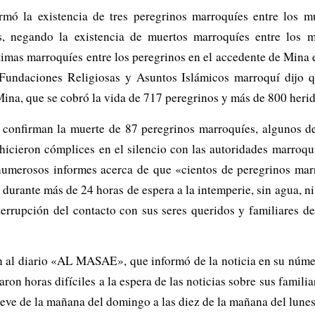
firmó la existencia de tres peregrinos marroquíes entre los 
es, negando la existencia de muertos marroquíes entre los m
timas marroquíes entre los peregrinos en el accedente de Mina 
ndaciones Religiosas y Asuntos Islámicos marroquí dijo qu
ina, que se cobró la vida de 717 peregrinos y más de 800 herido
s confirman la muerte de 87 peregrinos marroquíes, algunos d
e hicieron cómplices en el silencio con las autoridades marroqu
 numerosos informes acerca de que «cientos de peregrinos ma
urante más de 24 horas de espera a la intemperie, sin agua, ni
nterrupción del contacto con sus seres queridos y familiares 
on al diario «AL MASAE», que informó de la noticia en su númer
aron horas difíciles a la espera de las noticias sobre sus famil
nueve de la mañana del domingo a las diez de la mañana del lunes