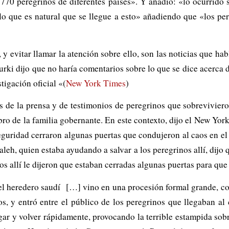
70 peregrinos de diferentes países». Y añadió: «lo ocurrido s
 que es natural que se llegue a esto» añadiendo que «los pere
y evitar llamar la atención sobre ello, son las noticias que hab
Turki dijo que no haría comentarios sobre lo que se dice acerca 
tigación oficial «(
New York Times
)
 de la prensa y de testimonios de peregrinos que sobrevivieron 
bro de la familia gobernante. En este contexto, dijo el New Yor
seguridad cerraron algunas puertas que condujeron al caos en el
aleh, quien estaba ayudando a salvar a los peregrinos allí, dij
os allí le dijeron que estaban cerradas algunas puertas para que 
del heredero saudí […] vino en una procesión formal grande, c
os, y entró entre el público de los peregrinos que llegaban al
egar y volver rápidamente, provocando la terrible estampida sob