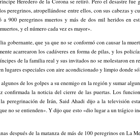
 Príncipe Heredero de la Corona se retiró. Pero el desastre fue
os peregrinos, atropellándose entre ellos, con sus cabezas y cu
egó a 900 peregrinos muertos y más de dos mil heridos en es
muertos, y el número cada vez es mayor».
lia gobernante, que ya que no se conformó con causar la muerte
nte acarrearon los cadáveres en forma de pilas, y los policía
ncipes de la familia real y sus invitados no se molestaron en re
n lugares especiales con aire acondicionado y limpio donde sól
r algunos de los golpes a su enemigo en la región y sumar algu
ez confirmada la noticia del cierre de las puertas. Los funcion
la peregrinación de Irán, Said Ahadi dijo a la televisión esta
 que no se entienden». Y dijo que esto «dio lugar a un trágico i
manas después de la matanza de más de 100 peregrinos en La Me