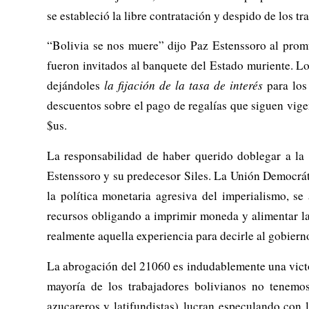
se estableció la libre contratación y despido de los 
“Bolivia se nos muere” dijo Paz Estenssoro al promu
fueron invitados al banquete del Estado muriente. L
dejándoles
la fijación de la tasa de interés
para los
descuentos sobre el pago de regalías que siguen vig
$us.
La responsabilidad de haber querido doblegar a la 
Estenssoro y su predecesor Siles. La Unión Democráti
la política monetaria agresiva del imperialismo, se
recursos obligando a imprimir moneda y alimentar la
realmente aquella experiencia para decirle al gobier
La abrogación del 21060 es indudablemente una victori
mayoría de los trabajadores bolivianos no tenemos
azucareros y latifundistas) lucran especulando con 