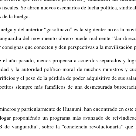
iscales. Se abren nuevos escenarios de lucha política, sindical
 de la huelga.
huelga y del anterior “gasolinazo” es la siguiente: no es la mov
vanguardia del movimiento obrero puede realmente “dar direcc
r consignas que conecten y den perspectivas a la movilización 
 el año pasado, menos propensa a acuerdos separados y logró
ilidad y la autoridad político-moral de muchos ministros y 
ficios y el peso de la pérdida de poder adquisitivo de sus salar
petitos siempre más famélicos de una desmesurada burocracia
mineros y particularmente de Huanuni, han encontrado en este a
logar proponiéndo un programa más avanzado de reivindicacio
B de vanguardia”, sobre la “conciencia revolucionaria” que