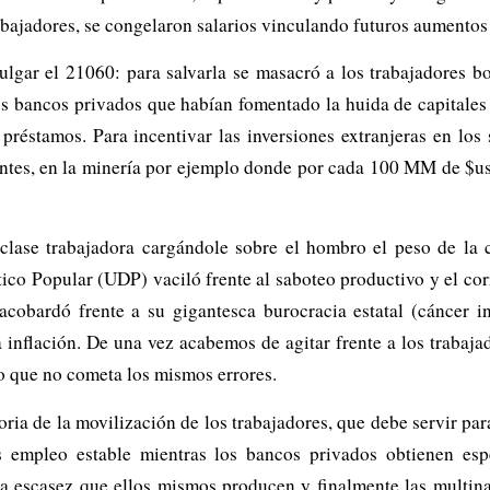
trabajadores, se congelaron salarios vinculando futuros aumentos
lgar el 21060: para salvarla se masacró a los trabajadores b
os bancos privados que habían fomentado la huida de capitales
 préstamos. Para incentivar las inversiones extranjeras en lo
entes, en la minería por ejemplo donde por cada 100 MM de $u
clase trabajadora cargándole sobre el hombro el peso de la c
co Popular (UDP) vaciló frente al saboteo productivo y el cor
 acobardó frente a su gigantesca burocracia estatal (cáncer 
 inflación. De una vez acabemos de agitar frente a los trabaj
no que no cometa los mismos errores.
a de la movilización de los trabajadores, que debe servir para
 empleo estable mientras los bancos privados obtienen espec
la escasez que ellos mismos producen y finalmente las multina