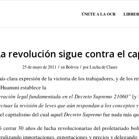
ÚNETE A LA OCR
LIBRER
 La revolución sigue contra el c
/
/
25 de mayo de 2011
en
Bolivia
por
Lucha de Clases
ás clara expresión de la victoria de los trabajadores, y de los r
Huanuni establece la
deración legal fundamentada en el Decreto Supremo 21060”
[y 
fectuar la revisión de leyes que aún respondan a los conceptos 
el capitalismo del cual aquel
Decreto Supremo
fue nada más que
 cerrar 30 años de lucha revolucionarias del proletariado boli
eralizando importaciones, exportaciones y precios y delegando a l