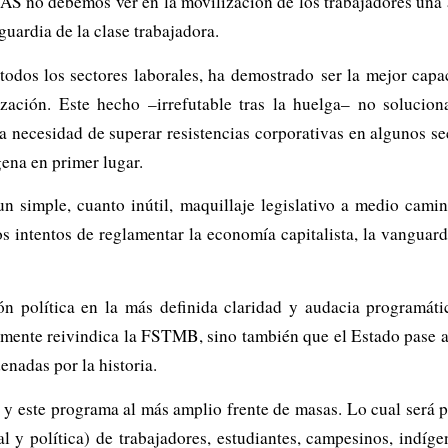
MAS no debemos ver en la movilización de los trabajadores una 
uardia de la clase trabajadora.
 todos los sectores laborales, ha demostrado ser la mejor capa
ización. Este hecho –irrefutable tras la huelga– no solucio
a necesidad de superar resistencias corporativas en algunos sec
ena en primer lugar.
un simple, cuanto inútil, maquillaje legislativo a medio cam
 intentos de reglamentar la economía capitalista, la vanguardi
ón política en la más definida claridad y audacia programát
mente reivindica la FSTMB, sino también que el Estado pase a
enadas por la historia.
a y este programa al más amplio frente de masas. Lo cual será 
al y política) de trabajadores, estudiantes, campesinos, indí