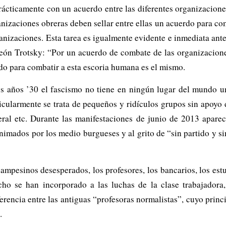
rácticamente con un acuerdo entre las diferentes organizacion
anizaciones obreras deben sellar entre ellas un acuerdo para com
nizaciones. Esta tarea es igualmente evidente e inmediata ante
León Trotsky: “Por un acuerdo de combate de las organizacione
do para combatir a esta escoria humana es el mismo.
os años ’30 el fascismo no tiene en ningún lugar del mundo u
icularmente se trata de pequeños y ridículos grupos sin apoyo
deral etc. Durante las manifestaciones de junio de 2013 aparec
imados por los medio burgueses y al grito de “sin partido y si
 campesinos desesperados, los profesores, los bancarios, los est
ho se han incorporado a las luchas de la clase trabajador
erencia entre las antiguas “profesoras normalistas”, cuyo princi
.