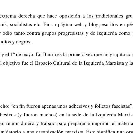
trema derecha que hace oposición a los tradicionales grup
unk, socialistas etc. En su página web y blog, escritos en p
 odio tanto contra grupos progresistas y de izquierda como 
udíos y negros.
 y el 1º de mayo. En Bauru es la primera vez que un grupito co
l objetivo fue el Espacio Cultural de la Izquierda Marxista y l
cho: “en fin fueron apenas unos adhesivos y folletos fascistas”
dhesivos (y fueron muchos) en la sede de la Izquierda Marxis
ar, reunir dinero y trabajo para preparar e imprimir el materi
imidatorio a una organización marxista. Esto significa una org