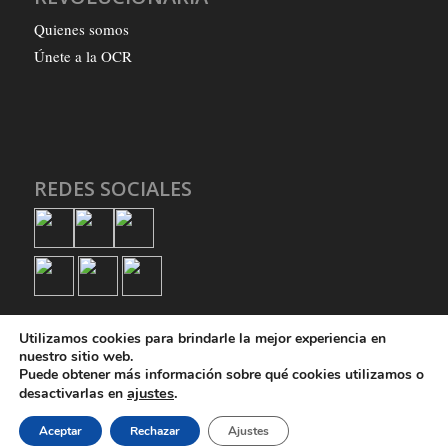
Quienes somos
Únete a la OCR
REDES SOCIALES
Utilizamos cookies para brindarle la mejor experiencia en
nuestro sitio web.
Puede obtener más información sobre qué cookies utilizamos o
ajustes
.
desactivarlas en
© Copyright - Organización Comunista Revolucionaria
Aceptar
Rechazar
Ajustes
Quienes somos
Únete a la OCR
Política de privacidad
Política de cookies