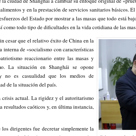
 la ciudad de Shanghai a cambiar su enfoque original de «prueba
imentos y en la prestación de servicios sanitarios básicos. El 
 esfuerzos del Estado por mostrar a las masas que todo está bajo
sí como todo tipo de dificultades en la vida cotidiana de las ma
n cesar que el relativo éxito de China en la
ca interna de «socialismo con características
patriotismo reaccionario entre las masas y
ismo. La situación en Shanghái se opone
, y no es casualidad que los medios de
d de la situación del país.
 crisis actual. La rigidez y el autoritarismo
 resultados caóticos y, en última instancia,
e los dirigentes fue decretar simplemente la