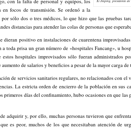
, con la falta de personal y equipos, los
Xi Jinping, presidente d
 en focos de transmisión. Se ordenó a la
s por sólo dos o tres médicos, lo que hizo que las pruebas tar
andes distancias para atender las colas de personas que esperab
 que dieran positivo en instalaciones de cuarentena improvisad
 a toda prisa un gran número de «hospitales Fancang», u hospi
 estos hospitales improvisados sólo fueran administrados po
umento de salarios y beneficios a pesar de la mayor carga de 
ión de servicios sanitarios regulares, no relacionados con el v
encias. La estricta orden de encierro de la población en sus 
 los primeros días del confinamiento, hubo ocasiones en que las
 adquirir y, por ello, muchas personas tuvieron que enfrentar
que es peor, muchos de los que necesitaban atención de urge