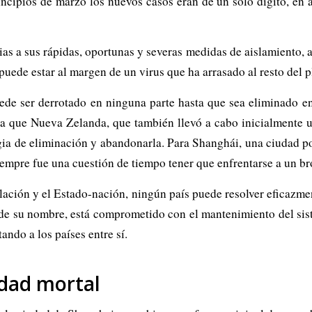
incipios de marzo los nuevos casos eran de un solo dígito, en a
ias a sus rápidas, oportunas y severas medidas de aislamiento, 
puede estar al margen de un virus que ha arrasado al resto del p
e ser derrotado en ninguna parte hasta que sea eliminado en t
la que Nueva Zelanda, que también llevó a cabo inicialmente 
tegia de eliminación y abandonarla. Para Shanghái, una ciudad p
iempre fue una cuestión de tiempo tener que enfrentarse a un b
ulación y el Estado-nación, ningún país puede resolver eficazm
de su nombre, está comprometido con el mantenimiento del sist
ando a los países entre sí.
dad mortal