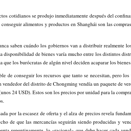
uctos cotidianos se produjo inmediatamente después del confinam
e conseguir alimentos y productos en Shanghái son las compras e
unca saben cuándo los gobiernos van a distribuir realmente los
a disponibilidad de bienes varía mucho entre los distintos distr
 a que los burócratas de algún nivel deciden acaparar los bienes 
le de conseguir los recursos que tanto se necesitan, pero los
un vendedor del distrito de Chongming vendía un paquete de ve
unos 24 USD). Estos son los precios por unidad para la compra 
s.
usada por la escasez de oferta y el alza de precios revela fun
echo de que las mercancías seguirán siendo producidas y vend
nta repentinamente, lo «racional» que debe hacer cada vende