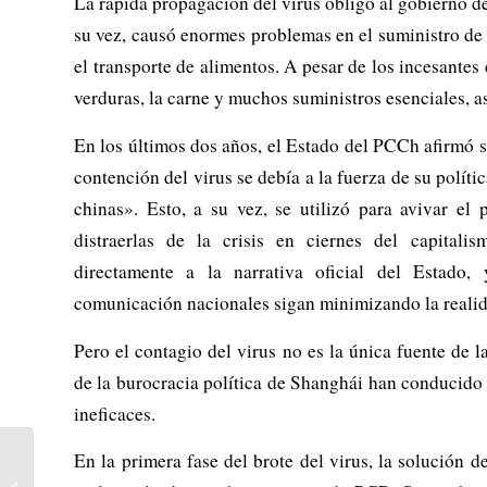
La rápida propagación del virus obligó al gobierno de
su vez, causó enormes problemas en el suministro de al
el transporte de alimentos. A pesar de los incesantes
verduras, la carne y muchos suministros esenciales, a
En los últimos dos años, el Estado del PCCh afirmó si
contención del virus se debía a la fuerza de su políti
chinas». Esto, a su vez, se utilizó para avivar el 
distraerlas de la crisis en ciernes del capital
directamente a la narrativa oficial del Estado
comunicación nacionales sigan minimizando la realida
Pero el contagio del virus no es la única fuente de la
de la burocracia política de Shanghái han conducido a
ineficaces.
EEUU: El Tribunal
En la primera fase del brote del virus, la solución d
Supremo ataca el derecho