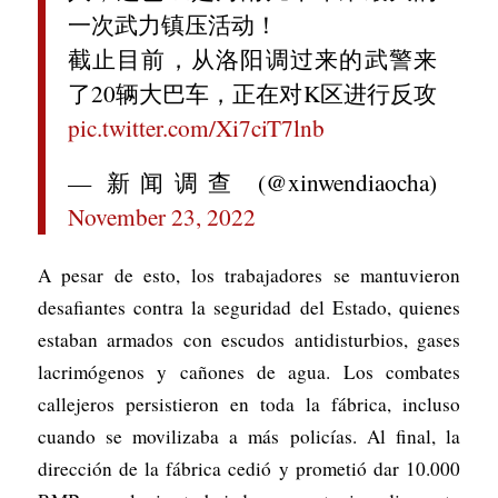
一次武力镇压活动！
截止目前，从洛阳调过来的武警来
了20辆大巴车，正在对K区进行反攻
pic.twitter.com/Xi7ciT7lnb
— 新闻调查 (@xinwendiaocha)
November 23, 2022
A pesar de esto, los trabajadores se mantuvieron
desafiantes contra la seguridad del Estado, quienes
estaban armados con escudos antidisturbios, gases
lacrimógenos y cañones de agua. Los combates
callejeros persistieron en toda la fábrica, incluso
cuando se movilizaba a más policías. Al final, la
dirección de la fábrica cedió y prometió dar 10.000