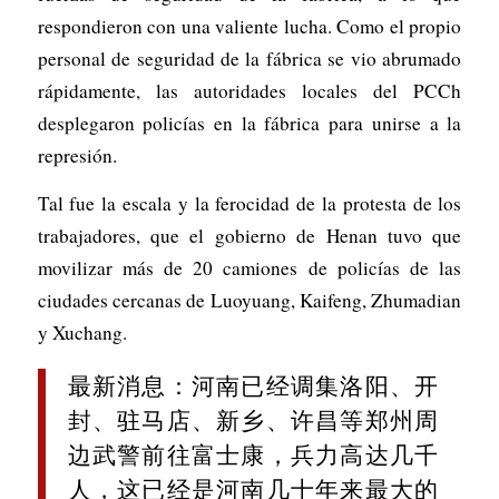
respondieron con una valiente lucha. Como el propio
personal de seguridad de la fábrica se vio abrumado
rápidamente, las autoridades locales del PCCh
desplegaron policías en la fábrica para unirse a la
represión.
Tal fue la escala y la ferocidad de la protesta de los
trabajadores, que el gobierno de Henan tuvo que
movilizar más de 20 camiones de policías de las
ciudades cercanas de Luoyuang, Kaifeng, Zhumadian
y Xuchang.
最新消息：河南已经调集洛阳、开
封、驻马店、新乡、许昌等郑州周
边武警前往富士康，兵力高达几千
人，这已经是河南几十年来最大的