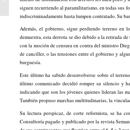
patentes y beneficios
siguen recurriendo al paramilitarismo, en todas sus 
indiscriminadamente hasta lumpen contratado. Su banc
Además, el gobierno, sigue perdiendo terreno en lo
demuestra, esta derrota se dio debido a la retirada de
con la moción de censura en contra del ministro Dieg
de canciller, o las tensiones entre el gobierno y alg
burguesía.
Este último ha sabido desenvolverse sobre el terren
último comunicado decidió romper su silencio y hac
indicando que son los jóvenes quienes lideran las m
También propuso marchas multitudinarias, la vinculac
Su lectura perspicaz, de corte reformista, se ha c
Consultoría pagado y publicado por la revista Seman
de sus contrincantes que fluctúan entre el 6, 5 y 3 por