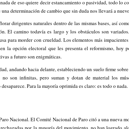
ada de eso quiere decir estancamiento o pasividad, todo lo con
 una determinación de cambio que sin duda nos llevará a nuevo
lorar dirigentes naturales dentro de las mismas bases, así com
ón. El camino todavía es largo y los obstáculos son variados
s usa para morder con crueldad. Los elementos más impacientes 
n en la opción electoral que les presenta el reformismo, hoy 
tivas a futuro son enigmáticas.
ad, andando hacia delante, estableciendo un suelo firme sobre 
s no son infinitas, pero suman y dotan de material los mú
o desaparece. Para la mayoría oprimida es claro: es todo o nada.
l Paro Nacional. El Comité Nacional de Paro citó a una nueva mo
echazadas por la mayoría del movimiento, no han logrado alcan