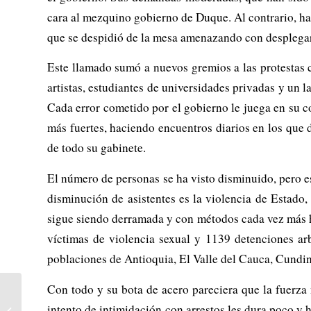
cara al mezquino gobierno de Duque. Al contrario, ha
que se despidió de la mesa amenazando con desplegar t
Este llamado sumó a nuevos gremios a las protestas c
artistas, estudiantes de universidades privadas y un 
Cada error cometido por el gobierno le juega en su c
más fuertes, haciendo encuentros diarios en los que d
de todo su gabinete.
El número de personas se ha visto disminuido, pero es
disminución de asistentes es la violencia de Estado
sigue siendo derramada y con métodos cada vez más ho
víctimas de violencia sexual y 1139 detenciones arb
poblaciones de Antioquia, El Valle del Cauca, Cundina
Con todo y su bota de acero pareciera que la fuerza 
Pandemia de COVID-19:
intento de intimidación con arrestos les dura poco y