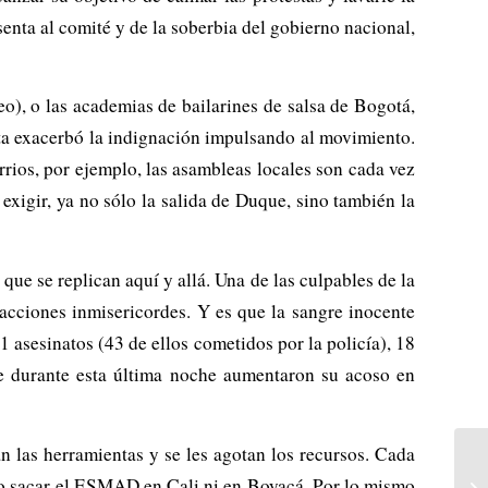
nta al comité y de la soberbia del gobierno nacional,
o), o las academias de bailarines de salsa de Bogotá,
esta exacerbó la indignación impulsando al movimiento.
rios, por ejemplo, las asambleas locales son cada vez
exigir, ya no sólo la salida de Duque, sino también la
ue se replican aquí y allá. Una de las culpables de la
acciones inmisericordes. Y es que la sangre inocente
asesinatos (43 de ellos cometidos por la policía), 18
que durante esta última noche aumentaron su acoso en
n las herramientas y se les agotan los recursos. Cada
 no sacar el ESMAD en Cali ni en Boyacá. Por lo mismo