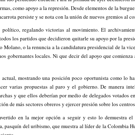
formas, como apoyo a la represión. Desde elementos de la burgu
arrota persiste y se nota con la unión de nuevos gremios al con
 político, regalando victorias al movimiento. El archivamien
 todos los partidos que decidieron quitarle su apoyo por la pre
o Molano, o la renuncia a la candidatura presidencial de la vi
unos gobernantes locales. Ni que decir del apoyo que comienza 
o actual, mostrando una posición poco oportunista como lo ha
er varias propuestas al paro y el gobierno. De manera inteli
archas y que ellos deberían por medio de delegados votados en
ión de más sectores obreros y ejercer presión sobre los centros
onvertido en la mejor opción a seguir y esto lo demuestra el
a, pasquín del uribismo, que muestra al líder de la Colombia 
 ciento.