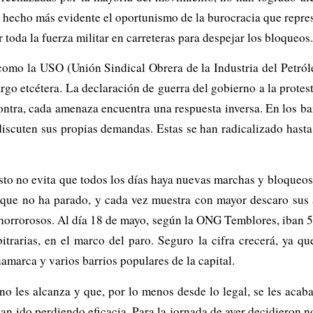
 hecho más evidente el oportunismo de la burocracia que represe
oda la fuerza militar en carreteras para despejar los bloqueos.
omo la USO (Unión Sindical Obrera de la Industria del Petróle
largo etcétera. La declaración de guerra del gobierno a la prot
ontra, cada amenaza encuentra una respuesta inversa. En los bar
iscuten sus propias demandas. Estas se han radicalizado hasta 
to no evita que todos los días haya nuevas marchas y bloqueos q
, que no ha parado, y cada vez muestra con mayor descaro sus 
rrorosos. Al día 18 de mayo, según la ONG Temblores, iban 51 
itrarias, en el marco del paro. Seguro la cifra crecerá, ya 
marca y varios barrios populares de la capital.
no les alcanza y que, por lo menos desde lo legal, se les acaba
 han ido perdiendo eficacia. Para la jornada de ayer decidieron