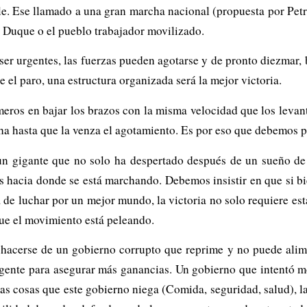
e. Ese llamado a una gran marcha nacional (propuesta por Pet
: Duque o el pueblo trabajador movilizado.
ser urgentes, las fuerzas pueden agotarse y de pronto diezmar, 
e el paro, una estructura organizada será la mejor victoria.
eros en bajar los brazos con la misma velocidad que los levanta
ha hasta que la venza el agotamiento. Es por eso que debemos pa
un gigante que no solo ha despertado después de un sueño d
s hacia donde se está marchando. Debemos insistir en que si bie
 de luchar por un mejor mundo, la victoria no solo requiere es
que el movimiento está peleando.
shacerse de un gobierno corrupto que reprime y no puede alim
a gente para asegurar más ganancias. Un gobierno que intentó 
s cosas que este gobierno niega (Comida, seguridad, salud), la