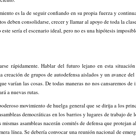
imiento es la de seguir confiando en su propia fuerza y contin
tos deben consolidarse, crecer y llamar al apoyo de toda la clas
este sería el escenario ideal, pero no es una hipótesis imposibl
se rápidamente. Hablar del futuro lejano en esta situación
la creación de grupos de autodefensa aislados y un avance del
que varían las cosas. De todas maneras no nos cansaremos de i
ará a nuevas rutas.
poderoso movimiento de huelga general que se dirija a los prin
 asambleas democráticas en los barrios y lugares de trabajo de l
as mismas asambleas nacerán comités de defensa que protejan al
imera línea. Se debería convocar una reunión nacional de emerge