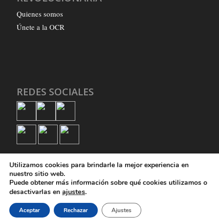
Quienes somos
Únete a la OCR
REDES SOCIALES
Utilizamos cookies para brindarle la mejor experiencia en
nuestro sitio web.
Puede obtener más información sobre qué cookies utilizamos o
ajustes
.
desactivarlas en
© Copyright - Organización Comunista Revolucionaria
Aceptar
Rechazar
Ajustes
Quienes somos
Únete a la OCR
Política de privacidad
Política de cookies