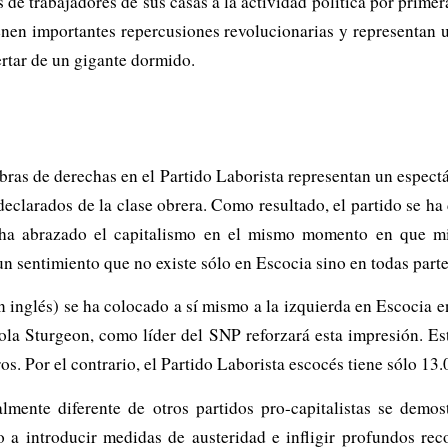
 de trabajadores de sus casas a la actividad política por prime
tienen importantes repercusiones revolucionarias y representan
ertar de un gigante dormido.
mbras de derechas en el Partido Laborista representan un espect
eclarados de la clase obrera. Como resultado, el partido se ha
 ha abrazado el capitalismo en el mismo momento en que mi
un sentimiento que no existe sólo en Escocia sino en todas parte
inglés) se ha colocado a sí mismo a la izquierda en Escocia en 
ola Sturgeon, como líder del SNP reforzará esta impresión. Est
s. Por el contrario, el Partido Laborista escocés tiene sólo 13
ente diferente de otros partidos pro-capitalistas se demost
o a introducir medidas de austeridad e infligir profundos reco