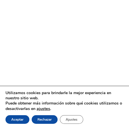
Utilizamos cookies para brindarle la mejor experiencia en
En todas nuestras organizaciones nacionales,
nuestro sitio web.
Puede obtener más información sobre qué cookies utilizamos o
grandes y pequeñas, nuestro secreto, en palabras de
ajustes
.
desactivarlas en
un camarada mexicano, es «la claridad de ideas, el
Aceptar
Rechazar
Ajustes
sacrificio militante y la determinación, y el