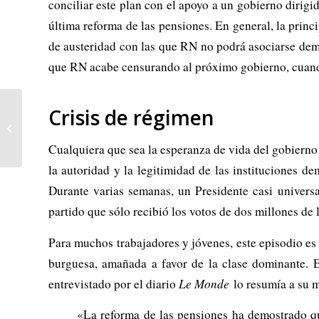
conciliar este plan con el apoyo a un gobierno dirigid
última reforma de las pensiones. En general, la princ
de austeridad con las que RN no podrá asociarse dem
que RN acabe censurando al próximo gobierno, cuand
Crisis de régimen
Chinatown cumple 50
años: la cumbre oscura de
Hollywood
Cualquiera que sea la esperanza de vida del gobierno 
la autoridad y la legitimidad de las instituciones d
Durante varias semanas, un Presidente casi universa
partido que sólo recibió los votos de dos millones de l
Para muchos trabajadores y jóvenes, este episodio es
burguesa, amañada a favor de la clase dominante. 
entrevistado por el diario
Le Monde
lo resumía a su 
«La reforma de las pensiones ha demostrado que