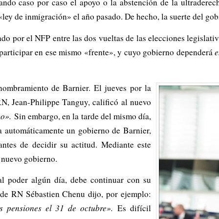
iando caso por caso el apoyo o la abstención de la ultrader
«ley de inmigración» el año pasado. De hecho, la suerte del go
o por el NFP entre las dos vueltas de las elecciones legislat
participar en ese mismo «frente», y cuyo gobierno dependerá
e
ombramiento de Barnier. El jueves por la
N, Jean-Philippe Tanguy, calificó al nuevo
o».
Sin embargo, en la tarde del mismo día,
a automáticamente un gobierno de Barnier,
antes de decidir su actitud. Mediante este
l nuevo gobierno.
al poder algún día, debe continuar con su
 de RN Sébastien Chenu dijo, por ejemplo:
s pensiones el 31 de octubre».
Es difícil