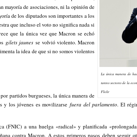
an mayoría de asociaciones, ni la opinión de
yoría de los diputados son importantes a los
tra que incluso el voto no significa nada si
arece que la única vez que Macron se echó
os
gilets jaunes
se volvió violento. Macron
limenta la idea de que si no somos violentos
La única manera de hace
tantos sectores de la e
Flickr
por partidos burgueses, la única manera de
es y los jóvenes es movilizarse
fuera del parlamento
. El rég
 (FNIC) a una huelga «radical» y planificada «prolongada»
ñana contra Macron. A estos primeros pasos deben seguir otr