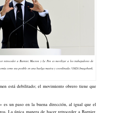
r retroceder a Barnier, Macron y Le Pen es movilizar a los trabajadores de
conomía como sea posible en una huelga masiva y coordinada / IAEA Imagebank,
imen está debilitado; el movimiento obrero tiene que
 es un paso en la buena dirección, al igual que el
os. La única manera de hacer retroceder a Barnier,