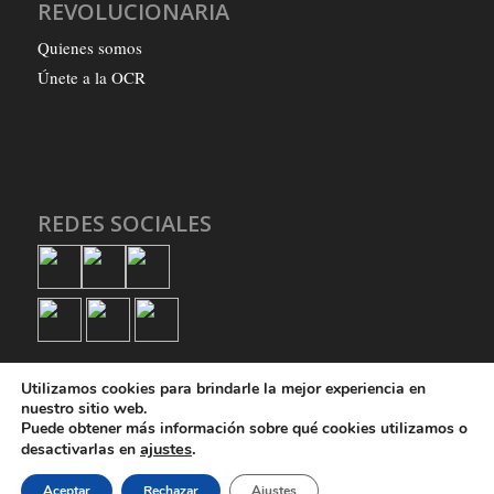
REVOLUCIONARIA
Quienes somos
Únete a la OCR
REDES SOCIALES
Utilizamos cookies para brindarle la mejor experiencia en
nuestro sitio web.
Puede obtener más información sobre qué cookies utilizamos o
ajustes
.
desactivarlas en
© Copyright - Organización Comunista Revolucionaria
Aceptar
Rechazar
Ajustes
Quienes somos
Únete a la OCR
Política de privacidad