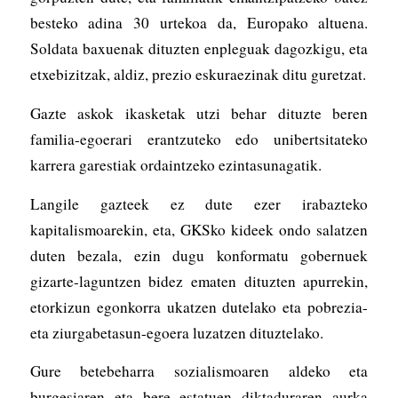
besteko adina 30 urtekoa da, Europako altuena.
Soldata baxuenak dituzten enpleguak dagozkigu, eta
etxebizitzak, aldiz, prezio eskuraezinak ditu guretzat.
Gazte askok ikasketak utzi behar dituzte beren
familia-egoerari erantzuteko edo unibertsitateko
karrera garestiak ordaintzeko ezintasunagatik.
Langile gazteek ez dute ezer irabazteko
kapitalismoarekin, eta, GKSko kideek ondo salatzen
duten bezala, ezin dugu konformatu gobernuek
gizarte-laguntzen bidez ematen dituzten apurrekin,
etorkizun egonkorra ukatzen dutelako eta pobrezia-
eta ziurgabetasun-egoera luzatzen dituztelako.
Gure betebeharra sozialismoaren aldeko eta
burgesiaren eta bere estatuen diktaduraren aurka