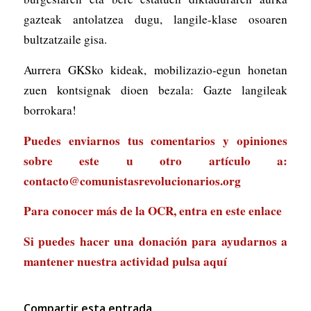
gazteak antolatzea dugu, langile-klase osoaren
bultzatzaile gisa.
Aurrera GKSko kideak, mobilizazio-egun honetan
zuen kontsignak dioen bezala: Gazte langileak
borrokara!
Puedes enviarnos tus comentarios y opiniones
sobre este u otro artículo a:
contacto@comunistasrevolucionarios.org
Para conocer más de la OCR, entra en
este enlace
Si puedes hacer una donación para ayudarnos a
mantener nuestra actividad
pulsa aquí
Compartir esta entrada