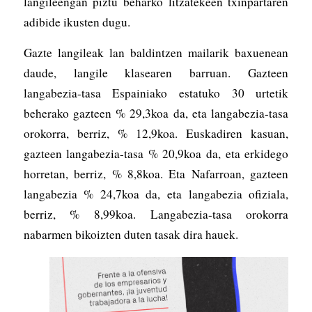
langileengan piztu beharko litzatekeen txinpartaren
adibide ikusten dugu.
Gazte langileak lan baldintzen mailarik baxuenean
daude, langile klasearen barruan. Gazteen
langabezia-tasa Espainiako estatuko 30 urtetik
beherako gazteen % 29,3koa da, eta langabezia-tasa
orokorra, berriz, % 12,9koa. Euskadiren kasuan,
gazteen langabezia-tasa % 20,9koa da, eta erkidego
horretan, berriz, % 8,8koa. Eta Nafarroan, gazteen
langabezia % 24,7koa da, eta langabezia ofiziala,
berriz, % 8,99koa. Langabezia-tasa orokorra
nabarmen bikoizten duten tasak dira hauek.