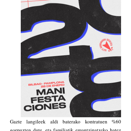
Gazte langileek aldi baterako kontratuen %60
gorpuzten dute, eta familiatik emantzipatzeko batez