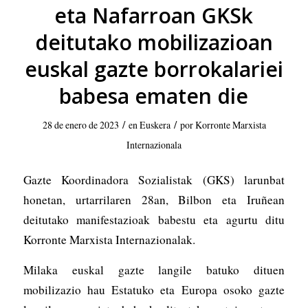
eta Nafarroan GKSk
deitutako mobilizazioan
euskal gazte borrokalariei
babesa ematen die
/
/
28 de enero de 2023
en
Euskera
por
Korronte Marxista
Internazionala
Gazte Koordinadora Sozialistak (GKS) larunbat
honetan, urtarrilaren 28an, Bilbon eta Iruñean
deitutako manifestazioak babestu eta agurtu ditu
Korronte Marxista Internazionalak.
Milaka euskal gazte langile batuko dituen
mobilizazio hau Estatuko eta Europa osoko gazte