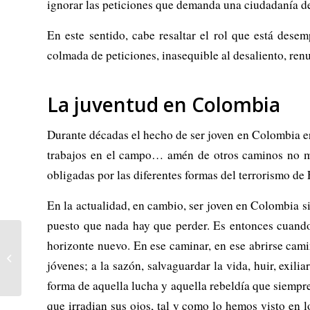
ignorar las peticiones que demanda una ciudadanía de
En este sentido, cabe resaltar el rol que está des
colmada de peticiones, inasequible al desaliento, ren
La juventud en Colombia
Durante décadas el hecho de ser joven en Colombia era 
trabajos en el campo… amén de otros caminos no me
obligadas por las diferentes formas del terrorismo de E
En la actualidad, en cambio, ser joven en Colombia 
puesto que nada hay que perder. Es entonces cuando
Rusia: ¿Qué pasará tras la
horizonte nuevo. En ese caminar, en ese abrirse camin
campaña más sucia desde
jóvenes; a la sazón, salvaguardar la vida, huir, exilia
hace décadas?
forma de aquella lucha y aquella rebeldía que siempr
que irradian sus ojos, tal y como lo hemos visto en l