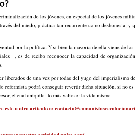
ro?
riminalización de los jóvenes, en especial de los jóvenes milit
a través del miedo, práctica tan recurrente como deshonesta, y 
uventud por la política. Y si bien la mayoría de ella viene de 
iales—, es de recibo reconocer la capacidad de organización
s.
er liberados de una vez por todas del yugo del imperialismo 
o reformista podrá conseguir revertir dicha situación, si no es 
resor, el cual aniquila lo más valioso: la vida misma.
 este u otro artículo a:
contacto@comunistasrevolucionari
antener nuestra actividad
pulsa aquí