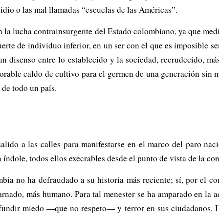
cidio o las mal llamadas “escuelas de las Américas”.
n la lucha contrainsurgente del Estado colombiano, ya que med
rte de individuo inferior, en un ser con el que es imposible sen
n disenso entre lo establecido y la sociedad, recrudecido, má
orable caldo de cultivo para el germen de una generación sin mi
 de todo un país.
lido a las calles para manifestarse en el marco del paro nacio
índole, todos ellos execrables desde el punto de vista de la c
bia no ha defraudado a su historia más reciente; sí, por el c
rnado, más humano. Para tal menester se ha amparado en la a
infundir miedo —que no respeto— y terror en sus ciudadanos. 