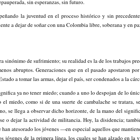
pauperada, sin esperanzas, sin futuro.
empeñando la juventud en el proceso histórico y sin preceden
uente a dejar de soñar con una Colombia libre, soberana y en pa
sinónimo de sufrimiento; su realidad es la de los trabajos preca
nos abruptos. Generaciones que en el pasado apostaron por u
stado a tomar las armas, dejar el país, ser condenados a la cárc
significa ya no tener miedo; cuando a uno lo despojan de lo ún
 el miedo, como si de una suerte de cambalache se tratara, s
o, se llega a observar dicho horizonte, de la mano del signifi
rse o dejar la actividad de militancia. Hoy, la disidencia; tamb
e han atesorado los jóvenes —en especial aquellos que mantienen
os jóvenes de la primera línea, los cuales se han alzado en la 