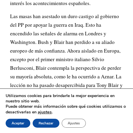
interés los acontecimientos españoles.
Las masas han asestado un duro castigo al gobierno
del PP por apoyar la guerra en Iraq. Esto ha
encendido las señales de alarma en Londres y
Washington. Bush y Blair han perdido a su aliado
europeo de más confianza. Ahora aislado en Europa,
excepto por el primer ministro italiano Silvio
Berlusconi, Blair contempla la perspectiva de perder
su mayoría absoluta, como le ha ocurrido a Aznar. La
lección no ha pasado desapercibida para Tony Blair y
su amigo de la Casa Blanca.
Utilizamos cookies para brindarle la mejor experiencia en
nuestro sitio web.
La administración Bush tiene más razones para estar
Puede obtener más información sobre qué cookies utilizamos o
ajustes
.
desactivarlas en
alarmada. Con las elecciones presidenciales a la
vuelta de la esquina, el ambiente de la opinión
Aceptar
Rechazar
Ajustes
pública estadounidense también es contraria a una