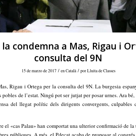
la condemna a Mas, Rigau i Ort
consulta del 9N
/
/
15 de marzo de 2017
en
Català
por
Lluita de Classes
, Rigau i Ortega per la consulta del 9N. La burgesia espanyo
 pobles de l’estat. Ningú pot ser jutjat per posar urnes. Ara bé
sa del llegat polític dels dirigents convergents, culpables d’a
bre el «cas Palau» han comportat una ulterior confirmació de l
bres públiques. A més, el Pdecat acaba de proposar al congrés 