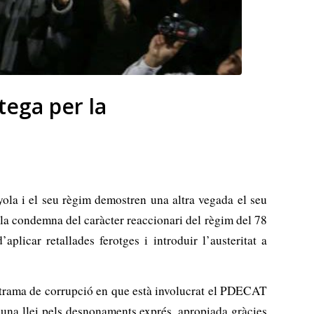
ega per la
la i el seu règim demostren una altra vegada el seu
, la condemna del caràcter reaccionari del règim del 78
plicar retallades ferotges i introduir l’austeritat a
a trama de corrupció en que està involucrat el PDECAT
una llei pels desnonaments exprés, apropiada gràcies