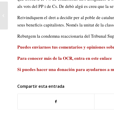
als vots del PP i de Cs. De debò algú es creu que la se
Chile: ¡continúa la
huelga indefinida en la
Reivindiquem el dret a decidir per al poble de catalun
mina de cobre más grande
del...
seus beneficis capitalistes. Només la unitat de la clas
Rebutgem la condemna reaccionaria del Tribunal Superi
Puedes enviarnos tus comentarios y opiniones sobre
Para conocer más de la OCR, entra en
este enlace
Si puedes hacer una donación para ayudarnos a m
Compartir esta entrada