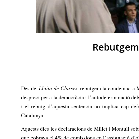
Rebutgem 
Des de
Lluita de Classes
rebutgem la condemna a Mas
despreci per a la democràcia i l’autodeterminació dels
i el rebuig d’aquesta sentencia no implica cap defen
Catalunya.
Aquests dies les declaracions de Millet i Montull so
que cobrava el 4% de comissions en l’assignació d’o