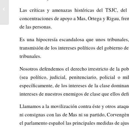
Argentina: Construir un
polo anticapitalista para
Las críticas y amenazas histéricas del TSJC, del
ir a por todo. El
concentraciones de apoyo a Mas, Ortega y Rigau, frente
candidato...
de las personas.
Es una hipocresía escandalosa que unos tribunales
transmisión de los intereses políticos del gobierno d
tribunales.
Nosotros defendemos el derecho irrestricto de la pob
(sea político, judicial, penitenciario, policial o
específicamente, de los intereses de la clase dominan
intereses de nuestros enemigos de clase que ellos def
Llamamos a la movilización contra éste y otros ataque
ni consignas con las de Mas ni su partido, Corvengèn
el parlamento español las principales medidas de ajus