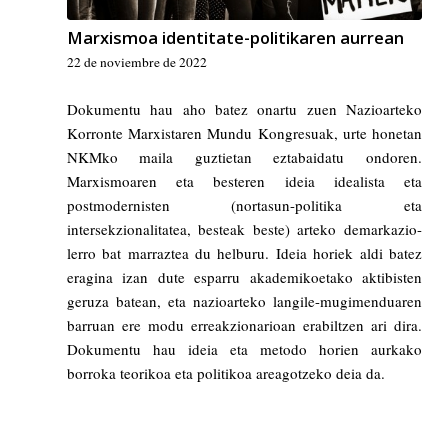
Marxismoa identitate-politikaren aurrean
22 de noviembre de 2022
Dokumentu hau aho batez onartu zuen Nazioarteko
Korronte Marxistaren Mundu Kongresuak, urte honetan
NKMko maila guztietan eztabaidatu ondoren.
Marxismoaren eta besteren ideia idealista eta
postmodernisten (nortasun-politika eta
intersekzionalitatea, besteak beste) arteko demarkazio-
lerro bat marraztea du helburu. Ideia horiek aldi batez
eragina izan dute esparru akademikoetako aktibisten
geruza batean, eta nazioarteko langile-mugimenduaren
barruan ere modu erreakzionarioan erabiltzen ari dira.
Dokumentu hau ideia eta metodo horien aurkako
borroka teorikoa eta politikoa areagotzeko deia da.