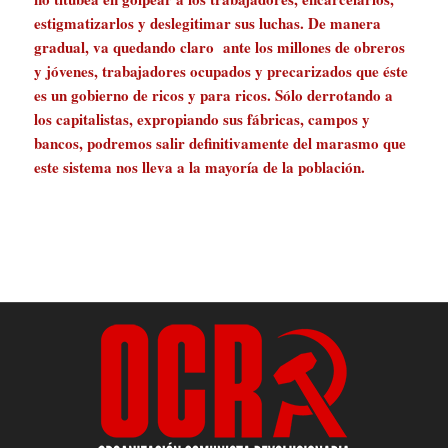
estigmatizarlos y deslegitimar sus luchas. De manera
gradual, va quedando claro ante los millones de obreros
y jóvenes, trabajadores ocupados y precarizados que éste
es un gobierno de ricos y para ricos. Sólo derrotando a
los capitalistas, expropiando sus fábricas, campos y
bancos, podremos salir definitivamente del marasmo que
este sistema nos lleva a la mayoría de la población.