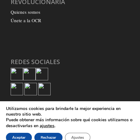
REVOLUCIONARIA
Quienes somos
Únete a la OCR
REDES SOCIALES
Utilizamos cookies para brindarle la mejor experiencia en
nuestro sitio web.
Puede obtener más información sobre qué cookies utilizamos o
ajustes
.
desactivarlas en
© Copyright - Organización Comunista Revolucionaria
Aceptar
Rechazar
Ajustes
Quienes somos
Únete a la OCR
Política de privacidad