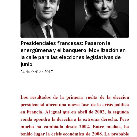
Presidenciales francesas: Pasaron la
energúmena y el banquero ¡Movilización en
la calle para las elecciones legislativas de
junio!
24 de abril de 2017
Los resultados de la primera vuelta de la elección
presidencial abren una nueva fase de la crisis política
en Francia. Al igual que en abril de 2002, la segunda
ronda opondrá la derecha a la extrema derecha. Pero
mucho ha cambiado desde 2002. Entre medias, ha
tenido lugar la crisis económica de 2008. La probable