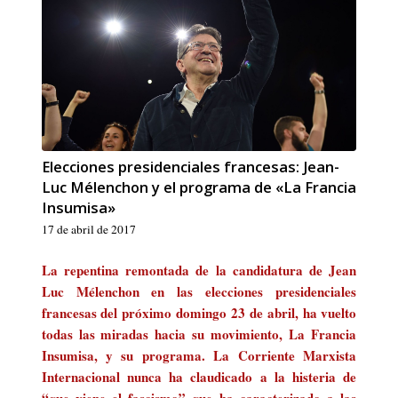
Elecciones presidenciales francesas: Jean-
Luc Mélenchon y el programa de «La Francia
Insumisa»
17 de abril de 2017
La repentina remontada de la candidatura de Jean
Luc Mélenchon en las elecciones presidenciales
francesas del próximo domingo 23 de abril, ha vuelto
todas las miradas hacia su movimiento, La Francia
Insumisa, y su programa. La Corriente Marxista
Internacional nunca ha claudicado a la histeria de