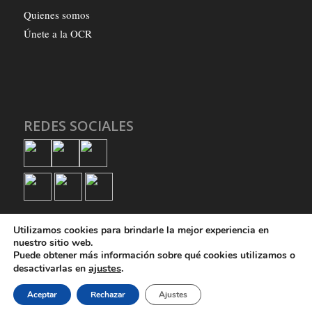
Quienes somos
Únete a la OCR
REDES SOCIALES
Utilizamos cookies para brindarle la mejor experiencia en
nuestro sitio web.
Puede obtener más información sobre qué cookies utilizamos o
ajustes
.
desactivarlas en
© Copyright - Organización Comunista Revolucionaria
Aceptar
Rechazar
Ajustes
Quienes somos
Únete a la OCR
Política de privacidad
Política de cookies