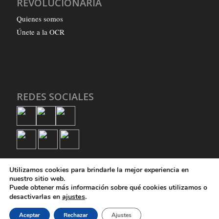
REVOLUCIONARIA
Quienes somos
Únete a la OCR
REDES SOCIALES
Utilizamos cookies para brindarle la mejor experiencia en
nuestro sitio web.
Puede obtener más información sobre qué cookies utilizamos o
ajustes
.
desactivarlas en
© Copyright - Organización Comunista Revolucionaria
Aceptar
Rechazar
Ajustes
Quienes somos
Únete a la OCR
Política de privacidad