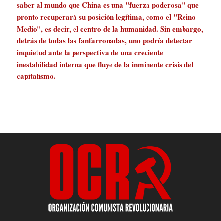
saber al mundo que China es una "fuerza poderosa" que
pronto recuperará su posición legítima, como el "Reino
Medio", es decir, el centro de la humanidad. Sin embargo,
detrás de todas las fanfarronadas, uno podría detectar
inquietud ante la perspectiva de una creciente
inestabilidad interna que fluye de la inminente crisis del
capitalismo.