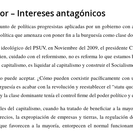
or – Intereses antagónicos
nto de políticas progresistas aplicadas por un gobierno con 
a política que amenaza con poner fin a la burguesía como clase d
so ideológico del PSUV, en Noviembre del 2009, el presidente
ien, cuidado con el reformismo, no es reforma lo que estamos
apitalismo, es liquidar al capitalismo y construir el Socialismo
no puede aceptar. ¿Cómo pueden coexistir pacíficamente con u
rguesía es acabar con la revolución y reestablecer el “statu qu
y la clase dominante tenía el control firme del poder político 
les del capitalismo, cuando ha tratado de beneficiar a la mayo
recios, la expropiación de empresas y tierras, la regulación d
 que favorecen a la mayoría, entorpecen el normal funcion