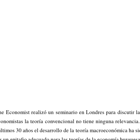
he Economist
realizó un seminario en Londres para discutir l
onomistas la teoría convencional no tiene ninguna relevanci
timos 30 años el desarrollo de la teoría macroeconómica ha sido
es un epitafio adecuado para las teorías de la economía burguesa