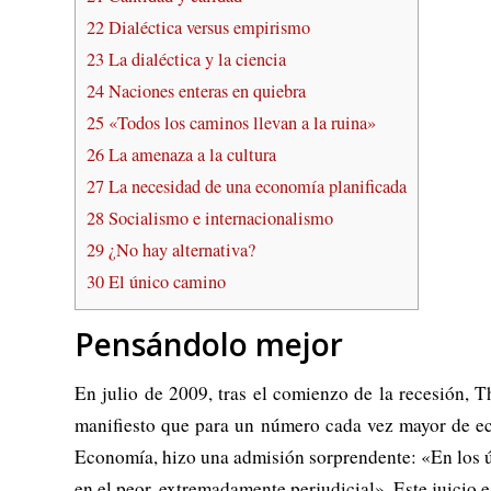
22
Dialéctica versus empirismo
23
La dialéctica y la ciencia
24
Naciones enteras en quiebra
25
«Todos los caminos llevan a la ruina»
26
La amenaza a la cultura
27
La necesidad de una economía planificada
28
Socialismo e internacionalismo
29
¿No hay alternativa?
30
El único camino
Pensándolo mejor
En julio de 2009, tras el comienzo de la recesión,
T
manifiesto que para un número cada vez mayor de ec
Economía, hizo una admisión sorprendente: «En los úl
en el peor, extremadamente perjudicial». Este juicio 