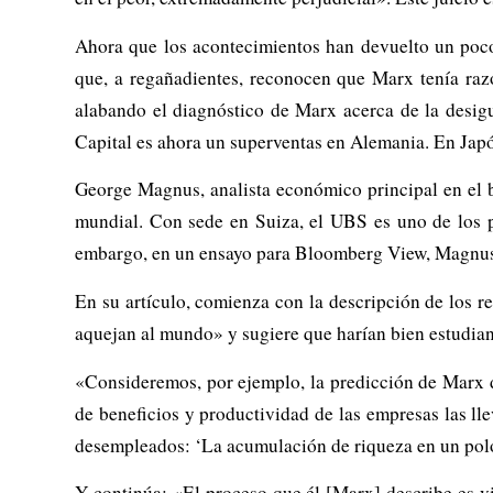
Ahora que los acontecimientos han devuelto un poco
que, a regañadientes, reconocen que Marx tenía razó
alabando el diagnóstico de Marx acerca de la desigu
Capital
es ahora un superventas en Alemania. En Japó
George Magnus, analista económico principal en el ba
mundial
. Con sede en Suiza, el UBS es uno de los p
embargo, en un ensayo para
Bloomberg View
, Magnus
En su artículo, comienza con la descripción de los r
aquejan al mundo» y sugiere que harían bien estudi
«Consideremos, por ejemplo, la predicción de Marx de
de beneficios y productividad de las empresas las ll
desempleados: ‘La acumulación de riqueza en un polo 
Y continúa: «El proceso que él [Marx] describe es v