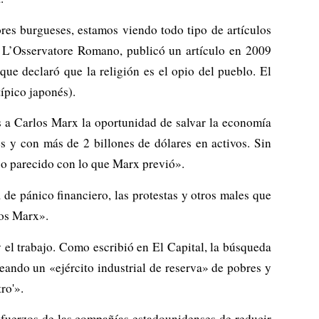
es burgueses, estamos viendo todo tipo de artículos
,
L’Osservatore Romano
, publicó un artículo en 2009
que declaró que la religión es el opio del pueblo.
El
típico japonés)
.
a Carlos Marx la oportunidad de salvar la economía
s y con más de 2 billones de dólares en activos. Sin
so parecido con lo que Marx previó».
de pánico financiero, las protestas y otros males que
los Marx».
y el trabajo. Como escribió en
El Capital
, la búsqueda
eando un «ejército industrial de reserva» de pobres y
ro'».
sfuerzos de las compañías estadounidenses de reducir