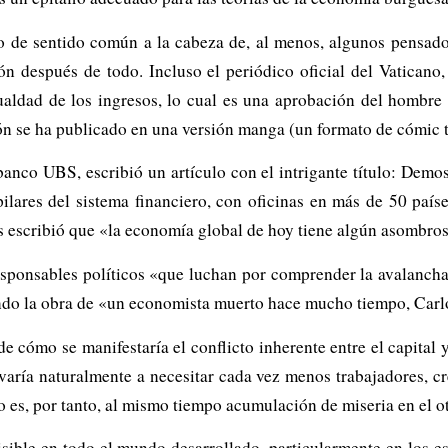
 de sentido común a la cabeza de, al menos, algunos pensador
n después de todo. Incluso el periódico oficial del Vaticano
aldad de los ingresos, lo cual es una aprobación del hombre 
n se ha publicado en una versión
manga
(un formato de cómic 
nco UBS, escribió un artículo con el intrigante título:
Demos 
ilares del sistema financiero, con oficinas en más de 50 paíse
 escribió que «la economía global de hoy tiene algún asombro
esponsables políticos «que luchan por comprender la avalancha 
ando la obra de «un economista muerto hace mucho tiempo, Car
 cómo se manifestaría el conflicto inherente entre el capital 
evaría naturalmente a necesitar cada vez menos trabajadores, cr
es, por tanto, al mismo tiempo acumulación de miseria en el ot
isible en todo el mundo desarrollado, particularmente en los e