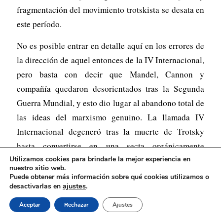
fragmentación del movimiento trotskista se desata en
este período.
No es posible entrar en detalle aquí en los errores de
la dirección de aquel entonces de la IV Internacional,
pero basta con decir que Mandel, Cannon y
compañía quedaron desorientados tras la Segunda
Guerra Mundial, y esto dio lugar al abandono total de
las ideas del marxismo genuino. La llamada IV
Internacional degeneró tras la muerte de Trotsky
hasta convertirse en una secta orgánicamente
pequeñoburguesa. No tiene nada en común con las
Utilizamos cookies para brindarle la mejor experiencia en
nuestro sitio web.
ideas de su fundador ni con la corriente genuina del
Puede obtener más información sobre qué cookies utilizamos o
ajustes
.
desactivarlas en
bolchevismo-leninismo.
Aceptar
Rechazar
Ajustes