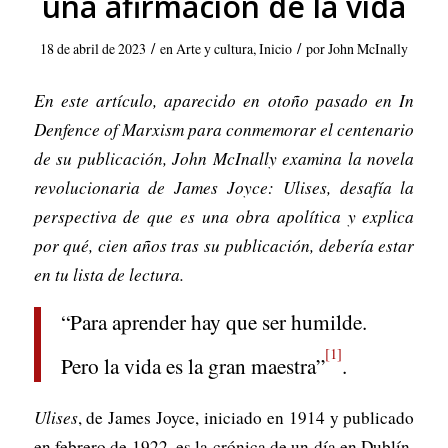
una afirmación de la vida
/
/
18 de abril de 2023
en
Arte y cultura
,
Inicio
por
John McInally
En este artículo, aparecido en otoño pasado en In
Denfence of Marxism para conmemorar el centenario
de su publicación, John McInally examina la novela
revolucionaria de James Joyce: Ulises, desafía la
perspectiva de que es una obra apolítica y explica
por qué, cien años tras su publicación, debería estar
en tu lista de lectura.
“Para aprender hay que ser humilde.
[1]
Pero la vida es la gran maestra”
.
Ulises
, de James Joyce, iniciado en 1914 y publicado
en febrero de 1922, es la crónica de un día en Dublín,