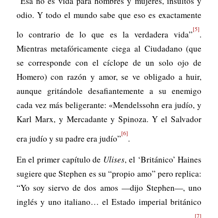
“Esa no es vida para hombres y mujeres, insultos y
odio. Y todo el mundo sabe que eso es exactamente
[5]
lo contrario de lo que es la verdadera vida”
.
Mientras metafóricamente ciega al Ciudadano (que
se corresponde con el cíclope de un solo ojo de
Homero) con razón y amor, se ve obligado a huir,
aunque gritándole desafiantemente a su enemigo
cada vez más beligerante: «Mendelssohn era judío, y
Karl Marx, y Mercadante y Spinoza. Y el Salvador
[6]
era judío y su padre era judío”
.
En el primer capítulo de
Ulises
, el ‘Británico’ Haines
sugiere que Stephen es su “propio amo” pero replica:
“Yo soy siervo de dos amos —dijo Stephen—, uno
inglés y uno italiano… el Estado imperial británico
[7]