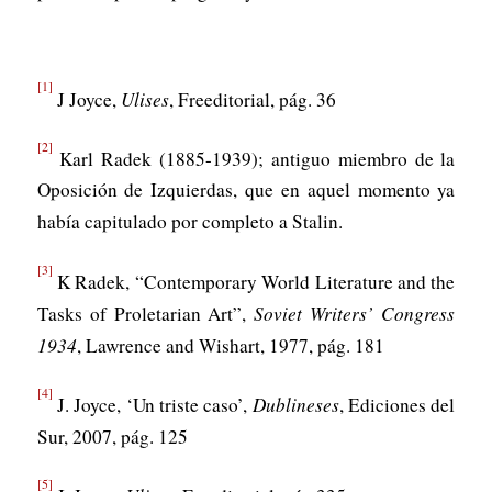
[1]
J Joyce,
Ulises
, Freeditorial, pág. 36
[2]
Karl Radek (1885-1939); antiguo miembro de la
Oposición de Izquierdas, que en aquel momento ya
había capitulado por completo a Stalin.
[3]
K Radek, “Contemporary World Literature and the
Tasks of Proletarian Art”,
Soviet Writers’ Congress
1934
, Lawrence and Wishart, 1977, pág. 181
[4]
J. Joyce, ‘Un triste caso’,
Dublineses
, Ediciones del
Sur, 2007, pág. 125
[5]