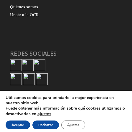
Quienes somos
Únete a la OCR
REDES SOCIALES
Utilizamos cookies para brindarle la mejor experiencia en
nuestro sitio web.
Puede obtener más información sobre qué cookies utilizamos o
ajustes
.
desactivarlas en
© Copyright - Organización Comunista Revolucionaria
Aceptar
Rechazar
Ajustes
Quienes somos
Únete a la OCR
Política de privacidad
Política de cookies