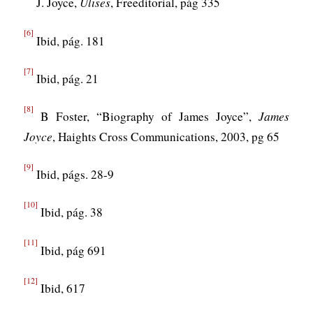
J. Joyce,
Ulises
, Freeditorial, pág 335
[6]
Ibid, pág. 181
[7]
Ibid, pág. 21
[8]
B Foster, “Biography of James Joyce”,
James
Joyce
, Haights Cross Communications, 2003, pg 65
[9]
Ibid, págs. 28-9
[10]
Ibid, pág. 38
[11]
Ibid, pág 691
[12]
Ibid, 617