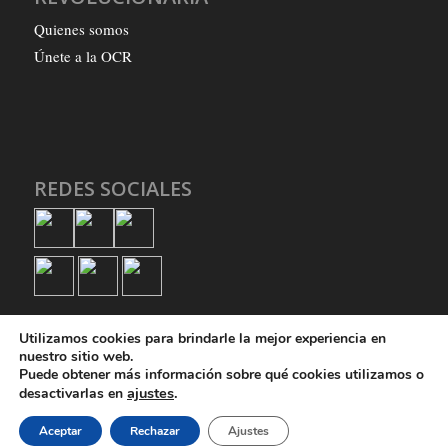
Quienes somos
Únete a la OCR
REDES SOCIALES
Utilizamos cookies para brindarle la mejor experiencia en
nuestro sitio web.
Puede obtener más información sobre qué cookies utilizamos o
ajustes
.
desactivarlas en
© Copyright - Organización Comunista Revolucionaria
Aceptar
Rechazar
Ajustes
Quienes somos
Únete a la OCR
Política de privacidad
Política de cookies