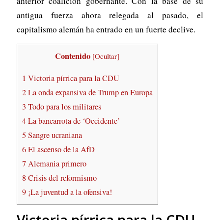
anterior coalición gobernante. Con la base de su
antigua fuerza ahora relegada al pasado, el
capitalismo alemán ha entrado en un fuerte declive.
Contenido
[
Ocultar
]
1
Victoria pírrica para la CDU
2
La onda expansiva de Trump en Europa
3
Todo para los militares
4
La bancarrota de ‘Occidente’
5
Sangre ucraniana
6
El ascenso de la AfD
7
Alemania primero
8
Crisis del reformismo
9
¡La juventud a la ofensiva!