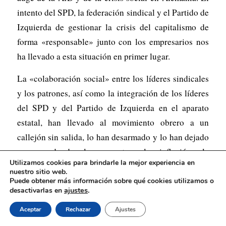
intento del SPD, la federación sindical y el Partido de
Izquierda de gestionar la crisis del capitalismo de
forma «responsable» junto con los empresarios nos
ha llevado a esta situación en primer lugar.
La «colaboración social» entre los líderes sindicales
y los patrones, así como la integración de los líderes
del SPD y del Partido de Izquierda en el aparato
estatal, han llevado al movimiento obrero a un
callejón sin salida, lo han desarmado y lo han dejado
a merced de los recortes, la inflación, la
Utilizamos cookies para brindarle la mejor experiencia en
desindustrialización y el belicismo.
nuestro sitio web.
Puede obtener más información sobre qué cookies utilizamos o
ajustes
.
desactivarlas en
Aceptar
Rechazar
Ajustes