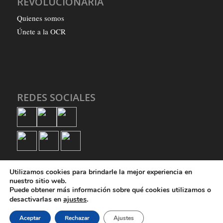
REVOLUCIONARIA
Quienes somos
Únete a la OCR
REDES SOCIALES
Utilizamos cookies para brindarle la mejor experiencia en
nuestro sitio web.
Puede obtener más información sobre qué cookies utilizamos o
ajustes
.
desactivarlas en
© Copyright - Organización Comunista Revolucionaria
Aceptar
Rechazar
Ajustes
Quienes somos
Únete a la OCR
Política de privacidad