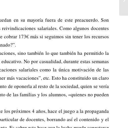
quedan en su mayoría fuera de este preacuerdo. Son
s reivindicaciones salariales. Como algunos docentes
ve cobrar 173€ más si seguimos sin tener los recursos
mnado?”.
zaciones, sino también lo que también ha permitido la
l educativo. No por casualidad, durante estas semanas
caciones salariales como la única motivación de las
ner más vacaciones”, etc. Esto ha constituido un claro
nto de oponerla al resto de la sociedad, quien se vería
ento de las familias y los alumnos, «quienes no pueden
te los próximos 4 años, hace el juego a la propaganda
particular de docentes, borrando así el contenido y el
junto. Es sobre esta base que la lucha puede conectarse