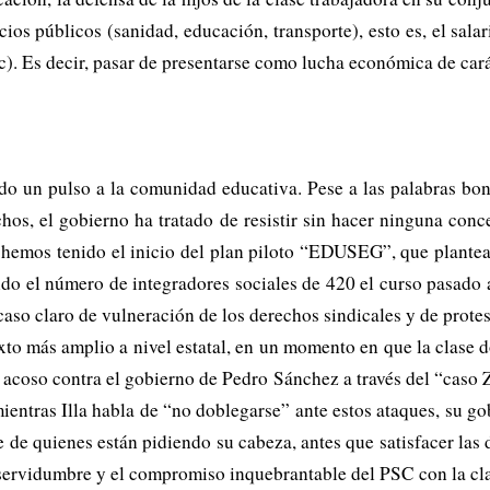
ios públicos (sanidad, educación, transporte), esto es, el salar
etc). Es decir, pasar de presentarse como lucha económica de car
o un pulso a la comunidad educativa. Pese a las palabras bonit
chos, el gobierno ha tratado de resistir sin hacer ninguna conc
, hemos tenido el inicio del plan piloto “EDUSEG”, que plantea
ido el número de integradores sociales de 420 el curso pasado a
caso claro de vulneración de los derechos sindicales y de protes
to más amplio a nivel estatal, en un momento en que la clase do
acoso contra el gobierno de Pedro Sánchez a través del “caso Z
mientras Illa habla de “no doblegarse” ante estos ataques, su 
se de quienes están pidiendo su cabeza, antes que satisfacer l
de servidumbre y el compromiso inquebrantable del PSC con la cla