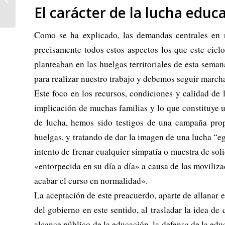
personas con movilidad
El carácter de la lucha educ
reducida,...
Como se ha explicado, las demandas centrales en r
precisamente todos estos aspectos los que este cicl
planteaban en las huelgas territoriales de esta sema
para realizar nuestro trabajo y debemos seguir march
Este foco en los recursos, condiciones y calidad de 
implicación de muchas familias y lo que constituye u
de lucha, hemos sido testigos de una campaña propa
huelgas, y tratando de dar la imagen de una lucha “eg
intento de frenar cualquier simpatía o muestra de soli
«entorpecida en su día a día» a causa de las moviliza
acabar el curso en normalidad».
La aceptación de este preacuerdo, aparte de allanar 
del gobierno en este sentido, al trasladar la idea de
alcance público de la educación, la defensa de la educ