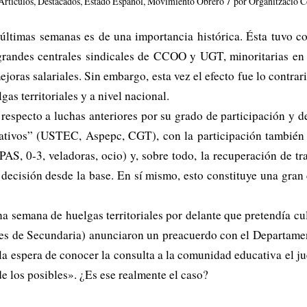
/
Artículos
,
Destacados
,
Estado Español
,
Movimiento Obrero
por
Organització C
últimas semanas es de una importancia histórica. Ésta tuvo c
andes centrales sindicales de CCOO y UGT, minoritarias en el
joras salariales. Sin embargo, esta vez el efecto fue lo contra
as territoriales y a nivel nacional.
 respecto a luchas anteriores por su grado de participación y d
ativos” (USTEC, Aspepc, CGT), con la participación también d
AS, 0-3, veladoras, ocio) y, sobre todo, la recuperación de tra
ecisión desde la base. En sí mismo, esto constituye una gran c
a semana de huelgas territoriales por delante que pretendía cu
s de Secundaria) anunciaron un preacuerdo con el Departament y
 la espera de conocer la consulta a la comunidad educativa el ju
de los posibles». ¿Es ese realmente el caso?