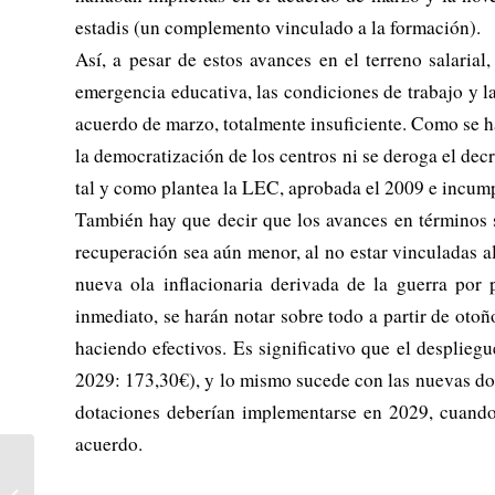
estadis (un complemento vinculado a la formación).
Así, a pesar de estos avances en el terreno salaria
emergencia educativa, las condiciones de trabajo y la
acuerdo de marzo, totalmente insuficiente. Como se h
la democratización de los centros ni se deroga el decr
tal y como plantea la LEC, aprobada el 2009 e incum
También hay que decir que los avances en términos s
recuperación sea aún menor, al no estar vinculadas a
nueva ola inflacionaria derivada de la guerra por 
inmediato, se harán notar sobre todo a partir de oto
haciendo efectivos. Es significativo que el desplieg
2029: 173,30€), y lo mismo sucede con las nuevas do
dotaciones deberían implementarse en 2029, cuando l
acuerdo.
Huelga intensiva del
personal que asiste a