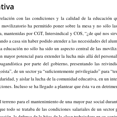
ativa
elación con las condiciones y la calidad de la educación 
o movilizatorio ha permitido poner sobre la mesa y no sólo la
na, mantenidas por CGT, Intersindical y COS, “¿de qué nos sir
ando a casa sin haber podido atender a las necesidades del alu
la educación no sólo ha sido un aspecto central de las movili
n mayor potencial para extender la lucha más allá del persona
gandística por parte del gobierno, presentando las reivindi
oísta”, de un sector ya “suficientemente privilegiado” para “te
daridad, y aislar la lucha de la comunidad educativa, en un inte
ciones. Incluso se ha llegado a plantear que ésta va en detrim
el terreno para el mantenimiento de una mayor paz social duran
 que todo se trataba de las condiciones salariales de un sector 
ación, la defensa de la hijos de la clase trabajadora en su con