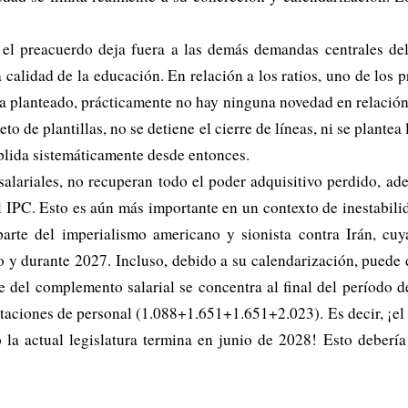
l, el preacuerdo deja fuera a las demás demandas centrales de
 calidad de la educación. En relación a los ratios, uno de los p
a planteado, prácticamente no hay ninguna novedad en relación 
eto de plantillas, no se detiene el cierre de líneas, ni se plant
plida sistemáticamente desde entonces.
alariales, no recuperan todo el poder adquisitivo perdido, a
l IPC. Esto es aún más importante en un contexto de inestabil
parte del imperialismo americano y sionista contra Irán, cuy
ño y durante 2027. Incluso, debido a su calendarización, pued
ue del complemento salarial se concentra al final del período
taciones de personal (1.088+1.651+1.651+2.023). Es decir, ¡el
a actual legislatura termina en junio de 2028! Esto debería 