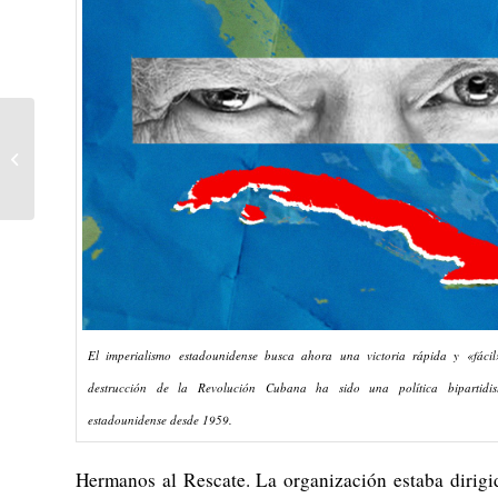
M1 – Milaka gazte
mobilizatu dira
Mugimendu
Sozialistarekin!
El imperialismo estadounidense busca ahora una victoria rápida y «fáci
destrucción de la Revolución Cubana ha sido una política bipartidis
estadounidense desde 1959.
Hermanos al Rescate. La organización estaba dirigid