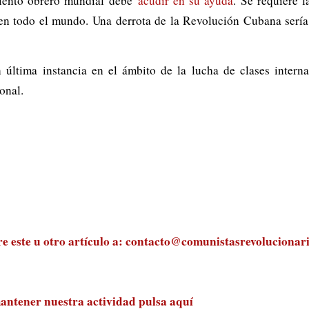
iento obrero mundial debe
acudir en su ayuda
. Se requiere 
n todo el mundo. Una derrota de la Revolución Cubana sería 
 última instancia en el ámbito de la lucha de clases intern
onal.
 este u otro artículo a:
contacto@comunistasrevolucionari
antener nuestra actividad
pulsa aquí