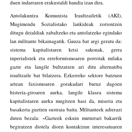
duen indarraren erakustaldi handia izan dira.
Antolakuntza Komunista Iraultzailetik (AKI),
Mugimendu Sozialistako lankideak zoriontzen
ditugu deialdiak zabaltzeko eta antolatzeko egindako
lan militante bikainagatik. Gauza bat argi geratu da:
sistema kapitalistaren krisi sakonak, gerra
inperialistek eta erreformismoaren porrotak milaka
gazte eta langile bultzatzen ari ditu alternatiba
iraultzaile bat bilatzera. Ezkerreko sektore batzuen
artean faxismoaren gorakadari buruz dagoen
histeria-giroaren aurka, langile klasea sistema
kapitalistaren aurka mugitzen hasi da, miseria eta
basakeria guztien sustraia baita. Militanteek adierazi
duten bezala: «Gazteek eskuin muturrari bakarrik
begiratzen diotela dioen kontakizun interesatuaren