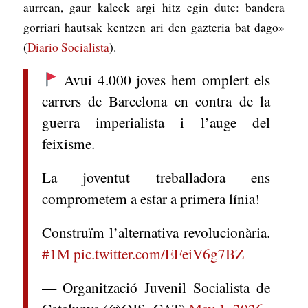
aurrean, gaur kaleek argi hitz egin dute: bandera
gorriari hautsak kentzen ari den gazteria bat dago»
(
Diario Socialista
).
Avui 4.000 joves hem omplert els
carrers de Barcelona en contra de la
guerra imperialista i l’auge del
feixisme.
La joventut treballadora ens
comprometem a estar a primera línia!
Construïm l’alternativa revolucionària.
#1M
pic.twitter.com/EFeiV6g7BZ
— Organització Juvenil Socialista de