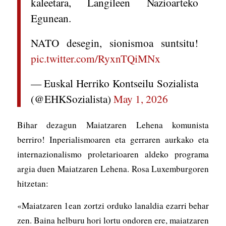
kaleetara, Langileen Nazioarteko
Egunean.
NATO desegin, sionismoa suntsitu!
pic.twitter.com/RyxnTQiMNx
— Euskal Herriko Kontseilu Sozialista
(@EHKSozialista)
May 1, 2026
Bihar dezagun Maiatzaren Lehena komunista
berriro! Inperialismoaren eta gerraren aurkako eta
internazionalismo proletarioaren aldeko programa
argia duen Maiatzaren Lehena. Rosa Luxemburgoren
hitzetan:
«Maiatzaren 1ean zortzi orduko lanaldia ezarri behar
zen. Baina helburu hori lortu ondoren ere, maiatzaren