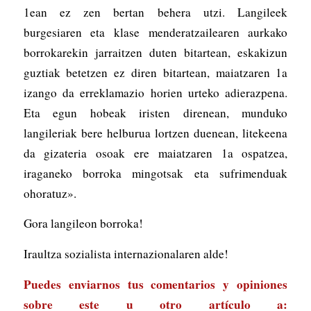
1ean ez zen bertan behera utzi. Langileek
burgesiaren eta klase menderatzailearen aurkako
borrokarekin jarraitzen duten bitartean, eskakizun
guztiak betetzen ez diren bitartean, maiatzaren 1a
izango da erreklamazio horien urteko adierazpena.
Eta egun hobeak iristen direnean, munduko
langileriak bere helburua lortzen duenean, litekeena
da gizateria osoak ere maiatzaren 1a ospatzea,
iraganeko borroka mingotsak eta sufrimenduak
ohoratuz».
Gora langileon borroka!
Iraultza sozialista internazionalaren alde!
Puedes enviarnos tus comentarios y opiniones
sobre este u otro artículo a: