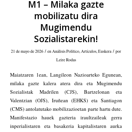
M1 – Milaka gazte
mobilizatu dira
Mugimendu
Sozialistarekin!
/
/
21 de mayo de 2026
en
Análisis Político
,
Artículos
,
Euskera
por
Leire Rodas
Maiatzaren 1ean, Langileon Nazioarteko Egunean,
milaka gazte kalera atera dira eta Mugimendu
Sozialistak Madrilen (CJS), Bartzelonan eta
Valentzian (OJS), Iruñean (EHKS) eta Santiagon
(CMS) antolatutako mobilizazioetan parte hartu dute.
Manifestazio hauek gazteria iraultzaileak gerra
inperialistaren eta basakeria kapitalistaren aurka