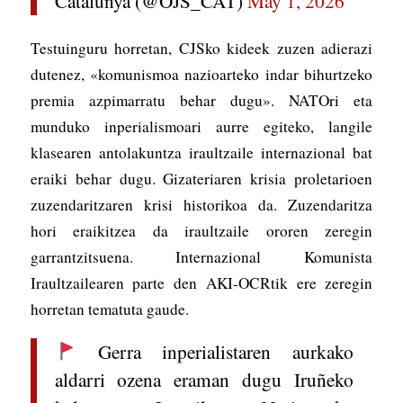
Catalunya (@OJS_CAT)
May 1, 2026
Testuinguru horretan, CJSko kideek zuzen adierazi
dutenez, «komunismoa nazioarteko indar bihurtzeko
premia azpimarratu behar dugu». NATOri eta
munduko inperialismoari aurre egiteko, langile
klasearen antolakuntza iraultzaile internazional bat
eraiki behar dugu. Gizateriaren krisia proletarioen
zuzendaritzaren krisi historikoa da. Zuzendaritza
hori eraikitzea da iraultzaile ororen zeregin
garrantzitsuena. Internazional Komunista
Iraultzailearen parte den AKI-OCRtik ere zeregin
horretan tematuta gaude.
Gerra inperialistaren aurkako
aldarri ozena eraman dugu Iruñeko