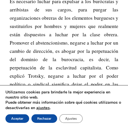
Es necesario luchar para expulsar a los burócratas y
arribistas de sus cargos, para purgar las
organizaciones obreras de los elementos burgueses y
sustituirlos por hombres y mujeres que realmente
están dispuestos a luchar por la clase obrera.
Promover el abstencionismo, negarse a luchar por un
cambio de dirección, es abogar por la perpetuación
del dominio de la burocracia, es decir, la
perpetuación de la esclavitud capitalista. Como
explicó Trotsky, negarse a luchar por el poder
político o sindical significa dejar el poder en las
manos de aquellos que ahora lo detentan.
Utilizamos cookies para brindarle la mejor experiencia en
nuestro sitio web.
Puede obtener más información sobre qué cookies utilizamos o
ajustes
.
desactivarlas en
«¿Una Gran Unión?»
Aceptar
Rechazar
Ajustes
La IWW (Trabajadores Industriales del Mundo) hizo