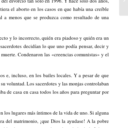
del divorcio tan solo en 1996. Y hace sólo dos años,
tiera el aborto en los casos en que había una creíble
egal a menos que se produzca como resultado de una
ecto y lo incorrecto, quién era piadoso y quién era un
s sacerdotes decidían lo que uno podía pensar, decir y
a muerte. Condenaron las «creencias comunistas» y el
os e, incluso, en los bailes locales. Y a pesar de que
 a su voluntad. Los sacerdotes y las monjas controlaban
iba de casa en casa todos los años para preguntar por
n los lugares más íntimos de la vida de uno. Si alguna
era del matrimonio, ¡que Dios la ayudase! A la pobre