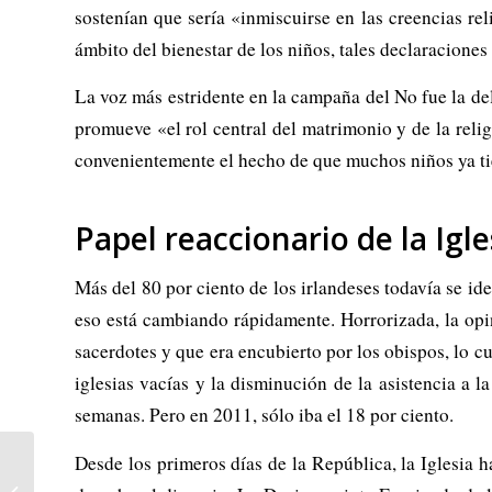
sostenían que sería «inmiscuirse en las creencias reli
ámbito del bienestar de los niños, tales declaracione
La voz más estridente en la campaña del No fue la de
promueve «el rol central del matrimonio y de la reli
convenientemente el hecho de que muchos niños ya tie
Papel reaccionario de la Igle
Más del 80 por ciento de los irlandeses todavía se ide
eso está cambiando rápidamente. Horrorizada, la opin
sacerdotes y que era encubierto por los obispos, lo cu
iglesias vacías y la disminución de la asistencia a l
semanas. Pero en 2011, sólo iba el 18 por ciento.
Desde los primeros días de la República, la Iglesia 
Barcelona fa història i es
converteix en