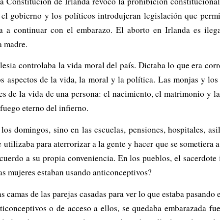
 Constitución de Irlanda revocó la prohibición constitucional 
 el gobierno y los políticos introdujeran legislación que permi
a a continuar con el embarazo. El aborto en Irlanda es il
a madre.
lesia controlaba la vida moral del país. Dictaba lo que era corr
os aspectos de la vida, la moral y la política. Las monjas y lo
es de la vida de una persona: el nacimiento, el matrimonio y l
 fuego eterno del infierno.
los domingos, sino en las escuelas, pensiones, hospitales, asil
 utilizaba para aterrorizar a la gente y hacer que se sometiera
uerdo a su propia conveniencia. En los pueblos, el sacerdote 
las mujeres estaban usando anticonceptivos?
as camas de las parejas casadas para ver lo que estaba pasando e
nticonceptivos o de acceso a ellos, se quedaba embarazada fu