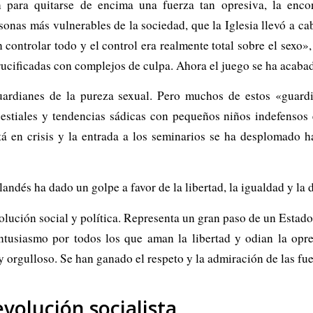
n para quitarse de encima una fuerza tan opresiva, la enco
sonas más vulnerables de la sociedad, que la Iglesia llevó a c
controlar todo y el control era realmente total sobre el sexo»
ucificadas con complejos de culpa. Ahora el juego se ha acaba
guardianes de la pureza sexual. Pero muchos de estos «guar
bestiales y tendencias sádicas con pequeños niños indefensos 
tá en crisis y la entrada a los seminarios se ha desplomado h
rlandés ha dado un golpe a favor de la libertad, la igualdad y la
lución social y política. Representa un gran paso de un Estado
ntusiasmo por todos los que aman la libertad y odian la opre
 orgulloso. Se han ganado el respeto y la admiración de las fu
evolución socialista