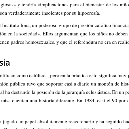
giosas» y tendría «implicaciones para el bienestar de los niños
s son verdaderamente insolentes por su hipocresía.
l Instituto Iona, un poderoso grupo de presión católico financi
gión en la sociedad». Ellos argumentan que los niños no deben
nen padres homosexuales, y que el referéndum no era en realid
sia
ntifican como católicos, pero en la práctica esto significa muy
ión pública tuvo que soportar casi a diario un montón de histo
al ha destruido la posición de la jerarquía eclesiástica. En un 
a misa cuentan una historia diferente. En 1984, casi el 90 por c
ha jugado un papel absolutamente reaccionario y ha seguido haci