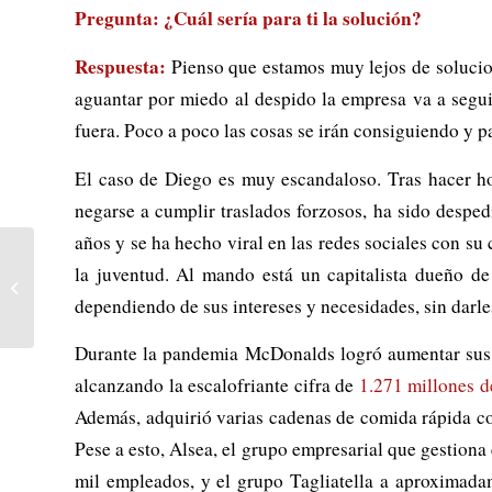
Pregunta: ¿Cuál sería para ti la solución?
Respuesta:
Pienso que estamos muy lejos de solucion
aguantar por miedo al despido la empresa va a segui
fuera. Poco a poco las cosas se irán consiguiendo y 
El caso de Diego es muy escandaloso. Tras hacer ho
negarse a cumplir traslados forzosos, ha sido despe
años y se ha hecho viral en las redes sociales con su
la juventud. Al mando está un capitalista dueño de
Israel: nuevo gobierno, la
misma política corrupta
dependiendo de sus intereses y necesidades, sin darle
Durante la pandemia McDonalds logró aumentar sus b
alcanzando la escalofriante cifra de
1.271 millones d
Además, adquirió varias cadenas de comida rápida c
Pese a esto, Alsea, el grupo empresarial que gestio
mil empleados, y el grupo Tagliatella a aproximada