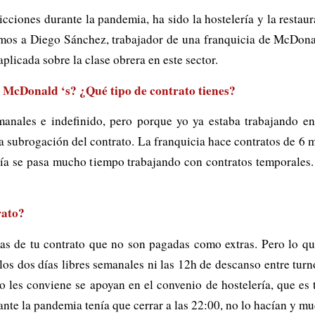
cciones durante la pandemia, ha sido la hostelería y la resta
tamos a Diego Sánchez, trabajador de una franquicia de McDon
plicada sobre la clase obrera en este sector.
 McDonald ‘s? ¿Qué tipo de contrato tienes?
anales e indefinido, pero porque yo ya estaba trabajando en
a subrogación del contrato. La franquicia hace contratos de 6
yoría se pasa mucho tiempo trabajando con contratos temporale
rato?
 de tu contrato que no son pagadas como extras. Pero lo que
 los dos días libres semanales ni las 12h de descanso entre turn
 les conviene se apoyan en el convenio de hostelería, que es t
nte la pandemia tenía que cerrar a las 22:00, no lo hacían y muc