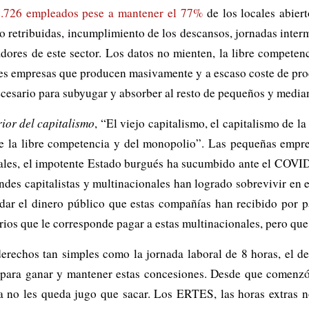
.726 empleados pese a mantener el 77%
de los locales abiert
 retribuidas, incumplimiento de los descansos, jornadas interm
adores de este sector. Los datos no mienten, la libre competen
des empresas que producen masivamente y a escaso coste de prod
necesario para subyugar y absorber al resto de pequeños y media
rior del capitalismo
, “El viejo capitalismo, el capitalismo de l
 la libre competencia y del monopolio”. Las pequeñas empres
ales, el impotente Estado burgués ha sucumbido ante el COVID
ndes capitalistas y multinacionales han logrado sobrevivir en e
idar el dinero público que estas compañías han recibido por p
arios que le corresponde pagar a estas multinacionales, pero qu
erechos tan simples como la jornada laboral de 8 horas, el de
ía para ganar y mantener estas concesiones. Desde que comenz
ya no les queda jugo que sacar. Los ERTES, las horas extras n