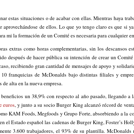
ar estas situaciones o de acabar con ellas. Mientras haya tra
r aprovechándose de ellos. Lo que yo tengo claro es que si y
para mi la formación de un Comité es necesaria para cualquier e
ras extras como horas complementarias, sin los descansos est
dido después de hacer pública su intención de crear un Comité
 caso, recibiendo gran cantidad de mensajes de apoyo y solidari
 10 franquicias de McDonalds bajo distintas filiales y empre
s de alta en la nueva empresa.
eneficios un 38,9% con respecto al año pasado, llegando a l
e euros
, y junto a su socio Burger King alcanzó récord de ven
omo KAM Foods, Megfoods y Grupo Forte, absorbiendo a la comp
na en el Estado español las cadenas de Burger King, Foster’s H
mente 3.600 trabajadores, el 93% de su plantilla. McDonalds 