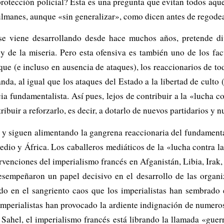
otección policial? Esta es una pregunta que evitan todos aquel
ulmanes, aunque «sin generalizar», como dicen antes de regodea
se viene desarrollando desde hace muchos años, pretende div
 y de la miseria. Pero esta ofensiva es también uno de los fac
aque (e incluso en ausencia de ataques), los reaccionarios de t
a, al igual que los ataques del Estado a la libertad de culto (
ia fundamentalista. Así pues, lejos de contribuir a la «lucha 
uir a reforzarlo, es decir, a dotarlo de nuevos partidarios y n
 y siguen alimentando la gangrena reaccionaria del fundamenta
edio y África. Los caballeros mediáticos de la «lucha contra la
venciones del imperialismo francés en Afganistán, Libia, Irak, S
desempeñaron un papel decisivo en el desarrollo de las organi
ado en el sangriento caos que los imperialistas han sembrad
imperialistas han provocado la ardiente indignación de numer
 Sahel, el imperialismo francés está librando la llamada «guer