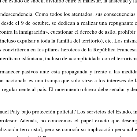
en estado de shock, dividido entre el malestar, la ansiedad y la 
ndescendencia. Como todos los atentados, sus consecuencias 
, desde el 9 de octubre, se dedican a realizar una repugnante e
tra la inmigración», cuestionar el derecho de asilo, prohibir e
incluso expulsar a toda la familia del territorio), etc. Los mis
s convirtieron en los pilares heroicos de la República Francesa
ierdismo islámico», incluso de «complicidad» con el terrorismo
rmanecer pasivos ante esta propaganda y frente a las medida
 nacional» es una trampa que solo sirve a los intereses de la
n regularmente al país. El movimiento obrero debe señalar y de
el Paty bajo protección policial? Los servicios del Estado, inc
l profesor. Además, no conocemos el papel exacto que dese
lización terrorista], pero se conocía su implicación personal e