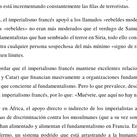
s está incrementando constantemente las filas de terroristas.
, el imperialismo francés apoyó a los llamados «rebeldes mod
os «rebeldes» no eran más moderados que el verdugo de Samue
damentalistas que han sembrado el terror en Siria, todo ello co
ra cualquier persona sospechosa del más mínimo «signo de rad
nen límites.
ordar que el imperialismo francés mantiene excelentes relaci
y Catar) que financian masivamente a organizaciones fundamen
lo que concierne al fundamentalismo. Pero lo que prevalece, des
el imperialismo francés, por lo que: «Muévete, que aquí no hay 
 en África, el apoyo directo o indirecto de los imperialistas 
as de discriminación contra los musulmanes (que a su vez son l
e han alimentado y alimentan el fundamentalismo en Francia. En
fermo, un sistema podrido que está arrastrando a la humanid