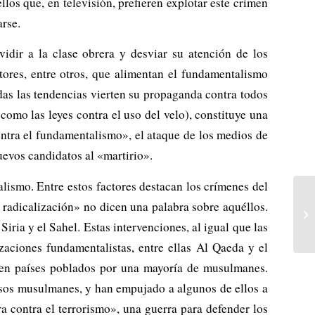
los que, en televisión, prefieren explotar este crimen
rse.
idir a la clase obrera y desviar su atención de los
tores, entre otros, que alimentan el fundamentalismo
odas las tendencias vierten su propaganda contra todos
como las leyes contra el uso del velo), constituye una
contra el fundamentalismo», el ataque de los medios de
uevos candidatos al «martirio».
lismo. Entre estos factores destacan los crímenes del
 radicalización» no dicen una palabra sobre aquéllos.
iria y el Sahel. Estas intervenciones, al igual que las
zaciones fundamentalistas, entre ellas Al Qaeda y el
o en países poblados por una mayoría de musulmanes.
osos musulmanes, y han empujado a algunos de ellos a
ra contra el terrorismo», una guerra para defender los