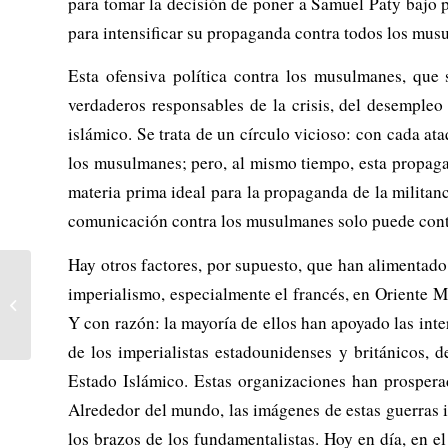
para tomar la decisión de poner a Samuel Paty bajo pr
para intensificar su propaganda contra todos los mus
Esta ofensiva política contra los musulmanes, que 
verdaderos responsables de la crisis, del desempleo
islámico. Se trata de un círculo vicioso: con cada at
los musulmanes; pero, al mismo tiempo, esta propagand
materia prima ideal para la propaganda de la militanc
comunicación contra los musulmanes solo puede contrib
Hay otros factores, por supuesto, que han alimentado
Ante las
imperialismo, especialmente el francés, en Oriente M
recomendaciones del
Pacto de Toledo – Menos
Y con razón: la mayoría de ellos han apoyado las inter
Reformas y más mejoras...
de los imperialistas estadounidenses y británicos, 
Estado Islámico. Estas organizaciones han prosper
Alrededor del mundo, las imágenes de estas guerras 
los brazos de los fundamentalistas. Hoy en día, en el