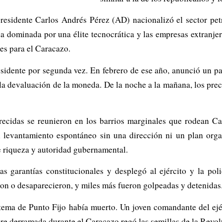
 presidente Carlos Andrés Pérez (AD) nacionalizó el sector pe
 dominada por una élite tecnocrática y las empresas extranjera
nes para el Caracazo.
sidente por segunda vez. En febrero de ese año, anunció un pa
la devaluación de la moneda. De la noche a la mañana, los preci
ecidas se reunieron en los barrios marginales que rodean Car
un levantamiento espontáneo sin una dirección ni un plan or
 riqueza y autoridad gubernamental.
s garantías constitucionales y desplegó al ejército y la polic
on o desaparecieron, y miles más fueron golpeadas y detenidas
sistema de Punto Fijo había muerto. Un joven comandante del 
gre derramada durante el Caracazo regó las semillas de la Revo