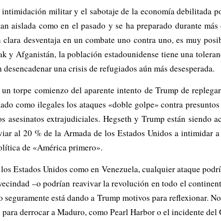
a intimidación militar y el sabotaje de la economía debilitada
 tan aislada como en el pasado y se ha preparado durante más
n clara desventaja en un combate uno contra uno, es muy posi
k y Afganistán, la población estadounidense tiene una toleranc
n desencadenar una crisis de refugiados aún más desesperada.
un torpe comienzo del aparente intento de Trump de replegars
do como ilegales los ataques «doble golpe» contra presuntos 
os asesinatos extrajudiciales. Hegseth y Trump están siendo 
viar al 20 % de la Armada de los Estados Unidos a intimidar a
lítica de «América primero».
n los Estados Unidos como en Venezuela, cualquier ataque podrí
 vecindad –o podrían reavivar la revolución en todo el contine
to seguramente está dando a Trump motivos para reflexionar. N
s para derrocar a Maduro, como Pearl Harbor o el incidente del