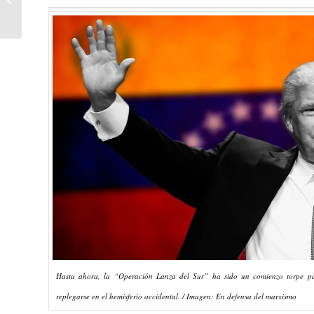
¡Abajo la República
Islámica!
Hasta ahora, la “Operación Lanza del Sur” ha sido un comienzo torpe pa
replegarse en el hemisferio occidental. / Imagen: En defensa del marxismo