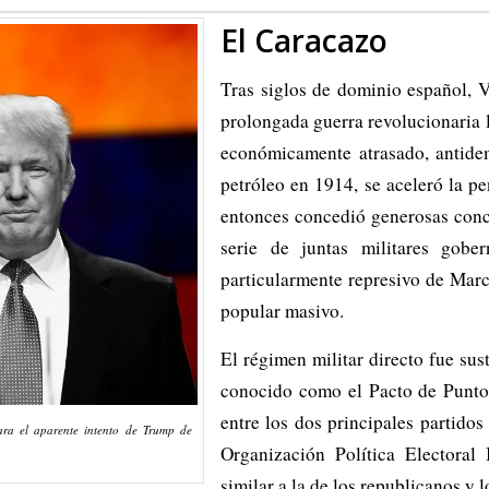
El Caracazo
Tras siglos de dominio español, 
prolongada guerra revolucionaria l
económicamente atrasado, antidem
petróleo en 1914, se aceleró la pe
entonces concedió generosas conce
serie de juntas militares gob
particularmente represivo de Mar
popular masivo.
El régimen militar directo fue sus
conocido como el Pacto de Punto 
entre los dos principales partid
ra el aparente intento de Trump de
Organización Política Electoral 
similar a la de los republicanos y 