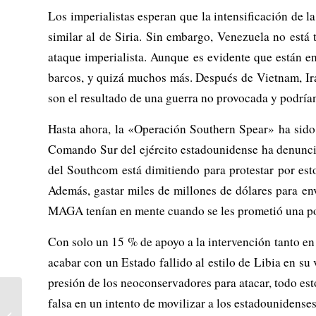
Los imperialistas esperan que la intensificación de l
similar al de Siria. Sin embargo, Venezuela no está
ataque imperialista. Aunque es evidente que están e
barcos, y quizá muchos más. Después de Vietnam, Ira
son el resultado de una guerra no provocada y podría
Hasta ahora, la «Operación Southern Spear» ha sido 
Comando Sur del ejército estadounidense ha denuncia
del Southcom está dimitiendo para protestar por est
Además, gastar miles de millones de dólares para en
MAGA tenían en mente cuando se les prometió una po
Con solo un 15 % de apoyo a la intervención tanto e
acabar con un Estado fallido al estilo de Libia en su
presión de los neoconservadores para atacar, todo es
Irán: ¡por un
falsa en un intento de movilizar a los estadounidense
levantamiento nacional!