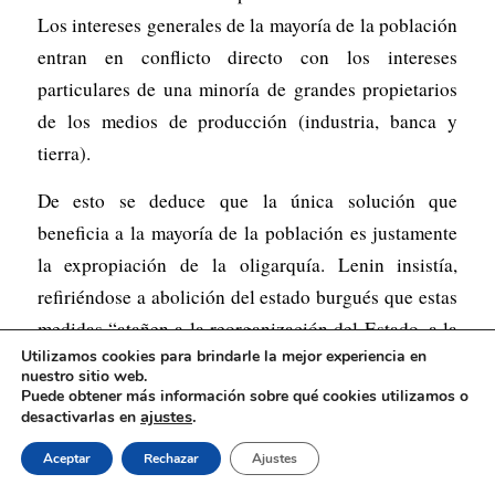
Los intereses generales de la mayoría de la población
entran en conflicto directo con los intereses
particulares de una minoría de grandes propietarios
de los medios de producción (industria, banca y
tierra).
De esto se deduce que la única solución que
beneficia a la mayoría de la población es justamente
la expropiación de la oligarquía. Lenin insistía,
refiriéndose a abolición del estado burgués que estas
medidas “atañen a la reorganización del Estado, a la
Utilizamos cookies para brindarle la mejor experiencia en
reorganización puramente política de la sociedad,
nuestro sitio web.
pero es evidente que sólo adquieren su pleno sentido
Puede obtener más información sobre qué cookies utilizamos o
ajustes
.
desactivarlas en
e importancia en conexión con la «expropiación de
los expropiadores» ya en realización o en
Aceptar
Rechazar
Ajustes
preparación, es decir, con la transformación de la