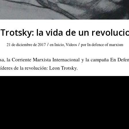
Trotsky: la vida de un revoluci
/
/
21 de diciembre de 2017
en
Inicio
,
Videos
por
In defence of marxism
a, la Corriente Marxista Internacional y la campaña En Defen
 líderes de la revolución: Leon Trotsky.