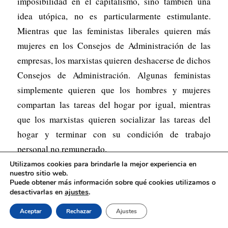
imposibilidad en el capitalismo, sino también una
idea utópica, no es particularmente estimulante.
Mientras que las feministas liberales quieren más
mujeres en los Consejos de Administración de las
empresas, los marxistas quieren deshacerse de dichos
Consejos de Administración. Algunas feministas
simplemente quieren que los hombres y mujeres
compartan las tareas del hogar por igual, mientras
que los marxistas quieren socializar las tareas del
hogar y terminar con su condición de trabajo
personal no remunerado.
Utilizamos cookies para brindarle la mejor experiencia en
Igual que con todas las reivindicaciones
nuestro sitio web.
Puede obtener más información sobre qué cookies utilizamos o
democráticas, los marxistas apoyan las
ajustes
.
desactivarlas en
reivindicaciones feministas. Sin embargo, hay que
Aceptar
Rechazar
Ajustes
señalar las limitaciones de la simple lucha por