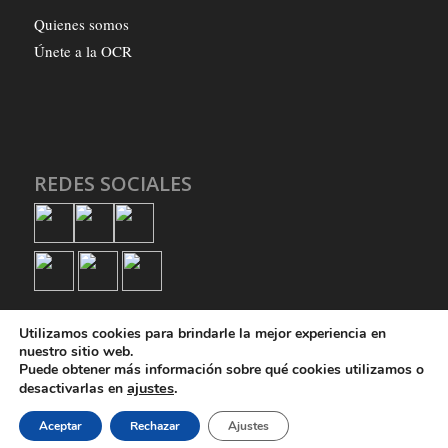
Quienes somos
Únete a la OCR
REDES SOCIALES
Utilizamos cookies para brindarle la mejor experiencia en
nuestro sitio web.
Puede obtener más información sobre qué cookies utilizamos o
ajustes
.
desactivarlas en
© Copyright - Organización Comunista Revolucionaria
Aceptar
Rechazar
Ajustes
Quienes somos
Únete a la OCR
Política de privacidad
Política de cookies