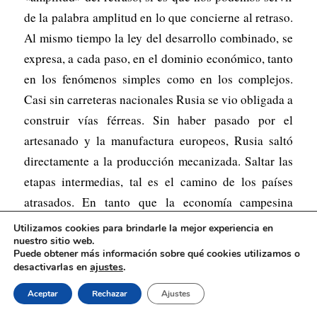
de la palabra amplitud en lo que concierne al retraso.
Al mismo tiempo la ley del desarrollo combinado, se
expresa, a cada paso, en el dominio económico, tanto
en los fenómenos simples como en los complejos.
Casi sin carreteras nacionales Rusia se vio obligada a
construir vías férreas. Sin haber pasado por el
artesanado y la manufactura europeos, Rusia saltó
directamente a la producción mecanizada. Saltar las
etapas intermedias, tal es el camino de los países
atrasados. En tanto que la economía campesina
permanecía frecuentemente al nivel del siglo XVII, la
Utilizamos cookies para brindarle la mejor experiencia en
nuestro sitio web.
industria de Rusia, si no en la capacidad por lo
Puede obtener más información sobre qué cookies utilizamos o
menos en su tipo, se hallaba al nivel de los países
ajustes
.
desactivarlas en
avanzados y hasta sobrepasaba a éstos en muchos
Aceptar
Rechazar
Ajustes
aspectos. Basta consignar que las empresas gigantes