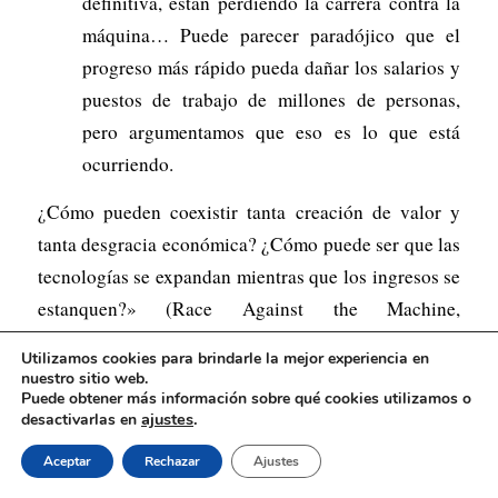
definitiva, están perdiendo la carrera contra la
máquina… Puede parecer paradójico que el
progreso más rápido pueda dañar los salarios y
puestos de trabajo de millones de personas,
pero argumentamos que eso es lo que está
ocurriendo.
¿Cómo pueden coexistir tanta creación de valor y
tanta desgracia económica? ¿Cómo puede ser que las
tecnologías se expandan mientras que los ingresos se
estanquen?» (Race Against the Machine,
Brynjolfsson y McAfee)
Utilizamos cookies para brindarle la mejor experiencia en
nuestro sitio web.
En otras palabras, la mejora de la tecnología y el
Puede obtener más información sobre qué cookies utilizamos o
ajustes
.
desactivarlas en
aumento de la productividad, en lugar de elevar los
niveles de vida, en realidad han provocado su
Aceptar
Rechazar
Ajustes
descenso para la gran mayoría, creando el