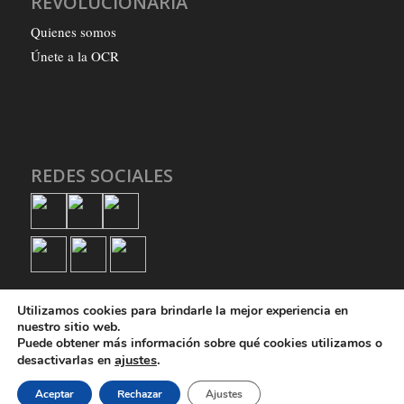
REVOLUCIONARIA
Quienes somos
Únete a la OCR
REDES SOCIALES
Utilizamos cookies para brindarle la mejor experiencia en
nuestro sitio web.
Puede obtener más información sobre qué cookies utilizamos o
ajustes
.
desactivarlas en
© Copyright - Organización Comunista Revolucionaria
Aceptar
Rechazar
Ajustes
Quienes somos
Únete a la OCR
Política de privacidad