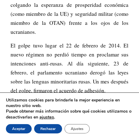
colgando la esperanza de prosperidad económica
(como miembro de la UE) y seguridad militar (como
miembro de la OTAN) frente a los ojos de los
ucranianos.
El golpe tuvo lugar el 22 de febrero de 2014. El
nuevo régimen no perdió tiempo en proclamar sus
intenciones anti-rusas. Al día siguiente, 23 de
febrero, el parlamento ucraniano derogó las leyes
sobre las lenguas minoritarias rusas. Un mes después
del golpe, firmaron el acuerdo de adhesión.
Utilizamos cookies para brindarle la mejor experiencia en
En el proceso de movilización contra Yanukovich, los
nuestro sitio web.
Puede obtener más información sobre qué cookies utilizamos o
imperialistas y los oligarcas ucranianos
ajustes
.
desactivarlas en
prooccidentales revivieron el fantasma de los grupos
Aceptar
Rechazar
Ajustes
fascistas colaboracionistas con los nazis de la